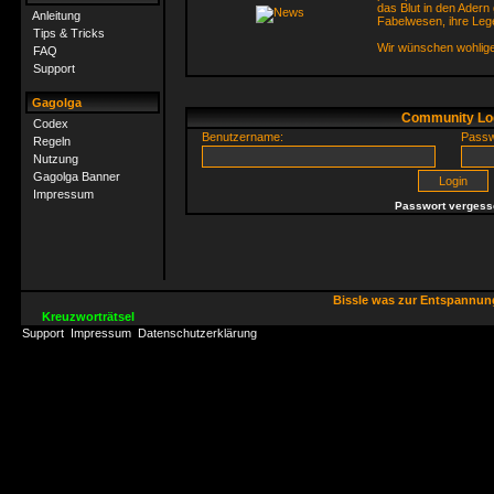
das Blut in den Adern 
Anleitung
Fabelwesen, ihre Leg
Tips & Tricks
Wir wünschen wohlig
FAQ
Support
Gagolga
Community Lo
Codex
Benutzername:
Passw
Regeln
Nutzung
Gagolga Banner
Impressum
Passwort vergess
Bissle was zur Entspannu
Kreuzworträtsel
Support
Impressum
Datenschutzerklärung