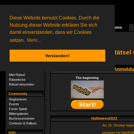
Diese Website benutzt Cookies. Durch die
Nutzung dieser Website erklären Sie sich
Home
Das nächste Rätsel ist in Arbeit
damit einverstanden, dass wir Cookies
72 Gagolganer
online
(0 registrierte und 72 Gäste)
Gagolganer:
9732
Rätsel online:
9498
setzen.
Mehr...
Willkommen in der Rätsel
Verstanden!
Rätsel
Hier kannst du ohne Anmeldun
Jetzt rätseln!
Mini Rätsel
The beginning
Rätselecke
Rätsel einsenden
Community
Registrieren
Events
Foren Spiele
Bildergalerien
Halloween2022
Buchrezensionen
Contests & Rallyes
Am 29. Oktober beginnt
Hilfe
petrapan hat fabelhaf