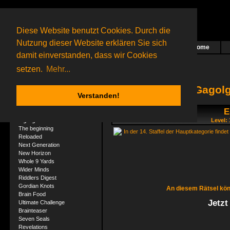
Diese Website benutzt Cookies. Durch die
Nutzung dieser Website erklären Sie sich
Home
Das nächste Rätsel ist in Arbeit
damit einverstanden, dass wir Cookies
31 Gagolganer
online
(0 registrierte und 31 Gäste)
Gagolganer:
9732
Rätsel online:
9498
setzen.
Mehr...
Gagolg
Verstanden!
E
Rätsel
Gagolga
Level:
The beginning
In der 14. Staffel der Hauptkategorie finde
Reloaded
Next Generation
New Horizon
Whole 9 Yards
Wider Minds
Riddlers Digest
Gordian Knots
An diesem Rätsel kön
Brain Food
Jetzt
Ultimate Challenge
Brainteaser
Seven Seals
Revelations