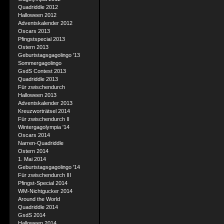
Quadriddle 2012
Halloween 2012
Adventskalender 2012
Oscars 2013
Pfingstspecial 2013
Ostern 2013
Geburtstagsgagolingo '13
Sommergagolingo
GsdS Contest 2013
Quadriddle 2013
Für zwischendurch
Halloween 2013
Adventskalender 2013
Kreuzworträtsel 2014
Für zwischendurch II
Wintergagolympia '14
Oscars 2014
Narren-Quadriddle
Ostern 2014
1. Mai 2014
Geburtstagsgagolingo '14
Für zwischendurch III
Pfingst-Special 2014
WM-Nichtgucker 2014
Around the World
Quadriddle 2014
GsdS 2014
Halloween 2014