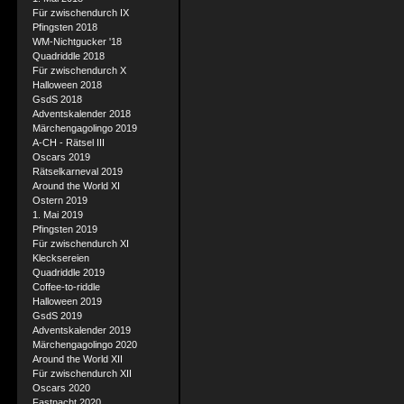
Für zwischendurch IX
Pfingsten 2018
WM-Nichtgucker '18
Quadriddle 2018
Für zwischendurch X
Halloween 2018
GsdS 2018
Adventskalender 2018
Märchengagolingo 2019
A-CH - Rätsel III
Oscars 2019
Rätselkarneval 2019
Around the World XI
Ostern 2019
1. Mai 2019
Pfingsten 2019
Für zwischendurch XI
Klecksereien
Quadriddle 2019
Coffee-to-riddle
Halloween 2019
GsdS 2019
Adventskalender 2019
Märchengagolingo 2020
Around the World XII
Für zwischendurch XII
Oscars 2020
Fastnacht 2020