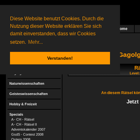
Diese Website benutzt Cookies. Durch die
Nutzung dieser Website erklären Sie sich
Home
Das nächste Rätsel ist in Arbeit
damit einverstanden, dass wir Cookies
32 Gagolganer
online
(0 registrierte und 32 Gäste)
Gagolganer:
9732
Rätsel online:
9498
setzen.
Mehr...
Gagolg
Verstanden!
Rä
Rätsel
Gagolga
Level:
Naturwissenschaften
An diesem Rätsel kön
Geisteswissenschaften
Jetzt
Hobby & Freizeit
Specials
A - CH - Rätsel
A - CH - Rätsel II
Adventskalender 2007
GsdS - Contest 2008
Ostern 2008