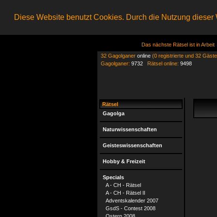
Diese Website benutzt Cookies. Durch die Nutzung dieser W
Das nächste Rätsel ist in Arbeit
32 Gagolganer
online
(0 registrierte und 32 Gäste
Gagolganer:
9732
Rätsel online:
9498
Rätsel
Gagolga
Naturwissenschaften
Geisteswissenschaften
Hobby & Freizeit
Specials
A - CH - Rätsel
A - CH - Rätsel II
Adventskalender 2007
GsdS - Contest 2008
Ostern 2008