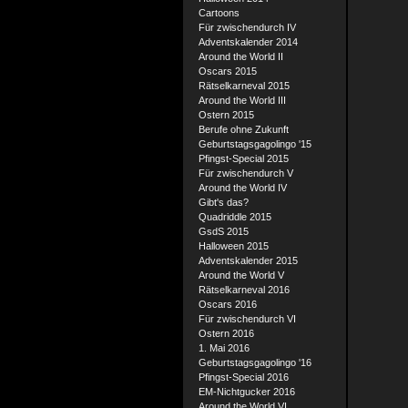
Cartoons
Für zwischendurch IV
Adventskalender 2014
Around the World II
Oscars 2015
Rätselkarneval 2015
Around the World III
Ostern 2015
Berufe ohne Zukunft
Geburtstagsgagolingo '15
Pfingst-Special 2015
Für zwischendurch V
Around the World IV
Gibt's das?
Quadriddle 2015
GsdS 2015
Halloween 2015
Adventskalender 2015
Around the World V
Rätselkarneval 2016
Oscars 2016
Für zwischendurch VI
Ostern 2016
1. Mai 2016
Geburtstagsgagolingo '16
Pfingst-Special 2016
EM-Nichtgucker 2016
Around the World VI