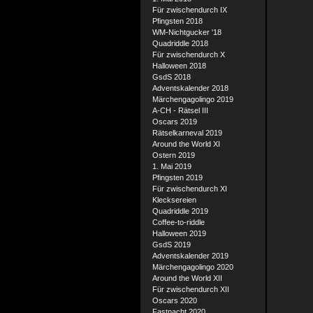
Für zwischendurch IX
Pfingsten 2018
WM-Nichtgucker '18
Quadriddle 2018
Für zwischendurch X
Halloween 2018
GsdS 2018
Adventskalender 2018
Märchengagolingo 2019
A-CH - Rätsel III
Oscars 2019
Rätselkarneval 2019
Around the World XI
Ostern 2019
1. Mai 2019
Pfingsten 2019
Für zwischendurch XI
Klecksereien
Quadriddle 2019
Coffee-to-riddle
Halloween 2019
GsdS 2019
Adventskalender 2019
Märchengagolingo 2020
Around the World XII
Für zwischendurch XII
Oscars 2020
Fastnacht 2020