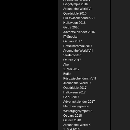
Gagolympia 2016
Around the World VII
Quadriddle 2016
Für zwischendurch VII
Halloween 2016
GsdS 2016
Adventskalender 2016
IT-Special
Oscars 2017
Rätselkarneval 2017
Around the World VIII
Strafarbeiten
Ostern 2017
Ahoi
1. Mai 2017
Buffet
Für zwischendurch VIII
Around the World IX
Quadriddle 2017
Halloween 2017
GsdS 2017
Adventskalender 2017
Märchengagolingo
Wintergagolympia'18
Oscars 2018
Ostern 2018
Around the World X
1. Mai 2018