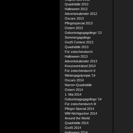
Quadriddle 2012
Halloween 2012
Adventskalender 2012
Oscars 2013
Pfingstspecial 2013
Ostern 2013
Geburtstagsgagolingo '13
Sommergagolingo
GsdS Contest 2013
Quadriddle 2013
Für zwischendurch
Halloween 2013
Adventskalender 2013
Kreuzworträtsel 2014
Für zwischendurch II
Wintergagolympia '14
Oscars 2014
Narren-Quadriddle
Ostern 2014
1. Mai 2014
Geburtstagsgagolingo '14
Für zwischendurch III
Pfingst-Special 2014
WM-Nichtgucker 2014
Around the World
Quadriddle 2014
GsdS 2014
Halloween 2014