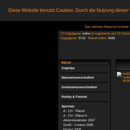
Diese Website benutzt Cookies. Durch die Nutzung dieser W
Das nächste Rätsel ist in Arbeit
72 Gagolganer
online
(0 registrierte und 72 Gäste
Gagolganer:
9732
Rätsel online:
9498
Rätsel
Gagolga
Anläß
raub
Naturwissenschaften
MUH
Geisteswissenschaften
Hobby & Freizeit
Specials
A - CH - Rätsel
A - CH - Rätsel II
Adventskalender 2007
GsdS - Contest 2008
Ostern 2008