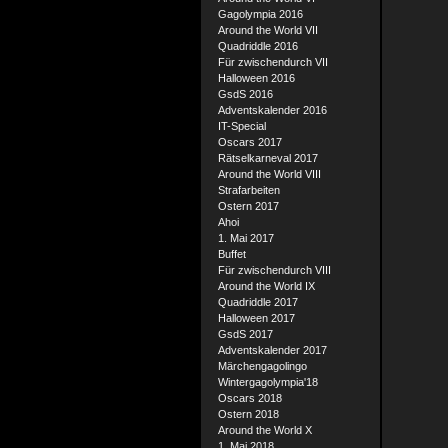
Gagolympia 2016
Around the World VII
Quadriddle 2016
Für zwischendurch VII
Halloween 2016
GsdS 2016
Adventskalender 2016
IT-Special
Oscars 2017
Rätselkarneval 2017
Around the World VIII
Strafarbeiten
Ostern 2017
Ahoi
1. Mai 2017
Buffet
Für zwischendurch VIII
Around the World IX
Quadriddle 2017
Halloween 2017
GsdS 2017
Adventskalender 2017
Märchengagolingo
Wintergagolympia'18
Oscars 2018
Ostern 2018
Around the World X
1. Mai 2018