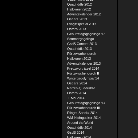
Quadriddle 2012
Halloween 2012
Adventskalender 2012
Oscars 2013
Pfingstspecial 2013
Ostern 2013
Geburtstagsgagolingo '13
Sommergagolingo
GsdS Contest 2013
Quadriddle 2013
Für zwischendurch
Halloween 2013
Adventskalender 2013
Kreuzworträtsel 2014
Für zwischendurch II
Wintergagolympia '14
Oscars 2014
Narren-Quadriddle
Ostern 2014
1. Mai 2014
Geburtstagsgagolingo '14
Für zwischendurch III
Pfingst-Special 2014
WM-Nichtgucker 2014
Around the World
Quadriddle 2014
GsdS 2014
Halloween 2014