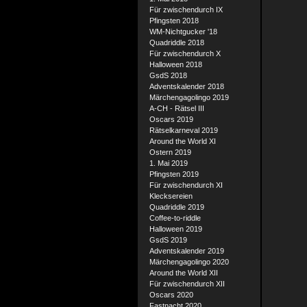
Für zwischendurch IX
Pfingsten 2018
WM-Nichtgucker '18
Quadriddle 2018
Für zwischendurch X
Halloween 2018
GsdS 2018
Adventskalender 2018
Märchengagolingo 2019
A-CH - Rätsel III
Oscars 2019
Rätselkarneval 2019
Around the World XI
Ostern 2019
1. Mai 2019
Pfingsten 2019
Für zwischendurch XI
Klecksereien
Quadriddle 2019
Coffee-to-riddle
Halloween 2019
GsdS 2019
Adventskalender 2019
Märchengagolingo 2020
Around the World XII
Für zwischendurch XII
Oscars 2020
Fastnacht 2020