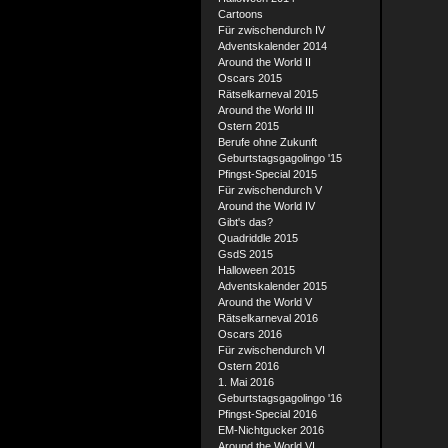
Cartoons
Für zwischendurch IV
Adventskalender 2014
Around the World II
Oscars 2015
Rätselkarneval 2015
Around the World III
Ostern 2015
Berufe ohne Zukunft
Geburtstagsgagolingo '15
Pfingst-Special 2015
Für zwischendurch V
Around the World IV
Gibt's das?
Quadriddle 2015
GsdS 2015
Halloween 2015
Adventskalender 2015
Around the World V
Rätselkarneval 2016
Oscars 2016
Für zwischendurch VI
Ostern 2016
1. Mai 2016
Geburtstagsgagolingo '16
Pfingst-Special 2016
EM-Nichtgucker 2016
Around the World VI