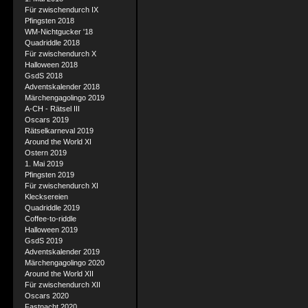
Für zwischendurch IX
Pfingsten 2018
WM-Nichtgucker '18
Quadriddle 2018
Für zwischendurch X
Halloween 2018
GsdS 2018
Adventskalender 2018
Märchengagolingo 2019
A-CH - Rätsel III
Oscars 2019
Rätselkarneval 2019
Around the World XI
Ostern 2019
1. Mai 2019
Pfingsten 2019
Für zwischendurch XI
Klecksereien
Quadriddle 2019
Coffee-to-riddle
Halloween 2019
GsdS 2019
Adventskalender 2019
Märchengagolingo 2020
Around the World XII
Für zwischendurch XII
Oscars 2020
Fastnacht 2020