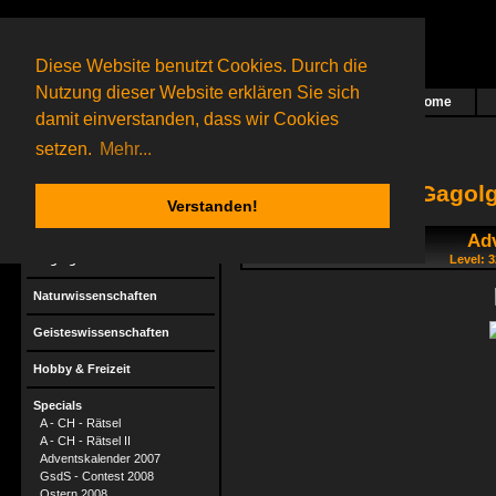
Diese Website benutzt Cookies. Durch die
Nutzung dieser Website erklären Sie sich
Home
Das nächste Rätsel ist in Arbeit
damit einverstanden, dass wir Cookies
61 Gagolganer
online
(0 registrierte und 61 Gäste)
Gagolganer:
9732
Rätsel online:
9498
setzen.
Mehr...
Gagolg
Verstanden!
Ad
Rätsel
Gagolga
Level: 
Naturwissenschaften
Geisteswissenschaften
Hobby & Freizeit
Specials
A - CH - Rätsel
A - CH - Rätsel II
Adventskalender 2007
GsdS - Contest 2008
Ostern 2008