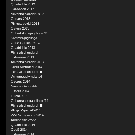
Quadriddle 2012
Halloween 2012
Adventskalender 2012
Oscars 2013
Pfingstspecial 2013
Ostern 2013
Geburtstagsgagolingo '13
Sommergagolingo
GsdS Contest 2013
Quadriddle 2013
Für zwischendurch
Halloween 2013
Adventskalender 2013
Kreuzworträtsel 2014
Für zwischendurch II
Wintergagolympia '14
Oscars 2014
Narren-Quadriddle
Ostern 2014
1. Mai 2014
Geburtstagsgagolingo '14
Für zwischendurch III
Pfingst-Special 2014
WM-Nichtgucker 2014
Around the World
Quadriddle 2014
GsdS 2014
Halloween 2014