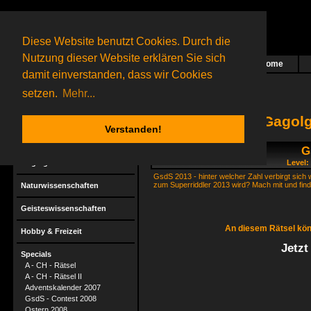
Diese Website benutzt Cookies. Durch die
Nutzung dieser Website erklären Sie sich
Home
Das nächste Rätsel ist in Arbeit
damit einverstanden, dass wir Cookies
26 Gagolganer
online
(0 registrierte und 26 Gäste)
Gagolganer:
9732
Rätsel online:
9498
setzen.
Mehr...
Gagolg
Verstanden!
G
Rätsel
Gagolga
Level:
GsdS 2013 - hinter welcher Zahl verbirgt sich w
zum Superriddler 2013 wird? Mach mit und fin
Naturwissenschaften
Geisteswissenschaften
An diesem Rätsel kön
Hobby & Freizeit
Jetzt
Specials
A - CH - Rätsel
A - CH - Rätsel II
Adventskalender 2007
GsdS - Contest 2008
Ostern 2008