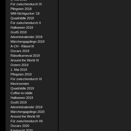
Für zwischendurch IX
Pfingsten 2018
WM-Nichtgucker '18
Quadriddle 2018
Für zwischendurch X
Halloween 2018
GsdS 2018
Adventskalender 2018
Märchengagolingo 2019
A-CH - Rätsel III
Oscars 2019
Rätselkarneval 2019
Around the World XI
Ostern 2019
1. Mai 2019
Pfingsten 2019
Für zwischendurch XI
Klecksereien
Quadriddle 2019
Coffee-to-riddle
Halloween 2019
GsdS 2019
Adventskalender 2019
Märchengagolingo 2020
Around the World XII
Für zwischendurch XII
Oscars 2020
Fastnacht 2020