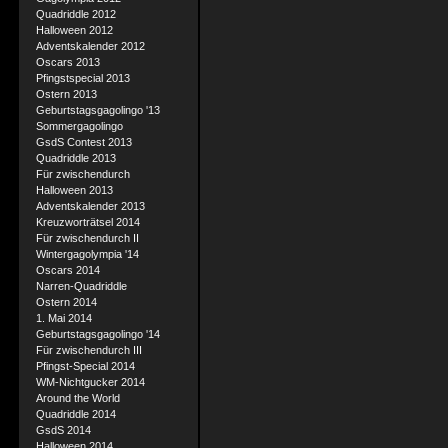
Quadriddle 2012
Halloween 2012
Adventskalender 2012
Oscars 2013
Pfingstspecial 2013
Ostern 2013
Geburtstagsgagolingo '13
Sommergagolingo
GsdS Contest 2013
Quadriddle 2013
Für zwischendurch
Halloween 2013
Adventskalender 2013
Kreuzworträtsel 2014
Für zwischendurch II
Wintergagolympia '14
Oscars 2014
Narren-Quadriddle
Ostern 2014
1. Mai 2014
Geburtstagsgagolingo '14
Für zwischendurch III
Pfingst-Special 2014
WM-Nichtgucker 2014
Around the World
Quadriddle 2014
GsdS 2014
Halloween 2014