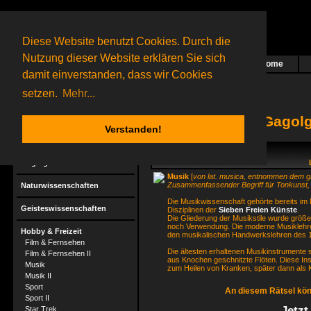
Diese Website benutzt Cookies. Durch die
Nutzung dieser Website erklären Sie sich
Home
Das nächste Rätsel ist in Arbeit
damit einverstanden, dass wir Cookies
52 Gagolganer
online
(0 registrierte und 52 Gäste)
Gagolganer:
9732
Rätsel online:
9498
setzen.
Mehr...
Gagolg
Verstanden!
Rätsel
Gagolga
Musik
[
von lat. musica, entnommen dem g
Zusammenfassender Begriff für Tonkunst, di
Naturwissenschaften
Die Musikwissenschaft gehörte bereits im M
Geisteswissenschaften
Disziplinen der
Sieben Freien Künste
.
Die Gliederung der Musikstile wurde größe
noch Verwendung. Die moderne Musiklehre,
Hobby & Freizeit
den musikalischen Handwerkslehren des 1
Film & Fernsehen
Die ältesten erhaltenen Musikinstrument
Film & Fernsehen II
aus Knochen geschnitzte Flöten. Diese In
Musik
zum Heilen von Kranken, später dann als 
Musik II
Sport
An diesem Rätsel kön
Sport II
Jetzt
Star Trek