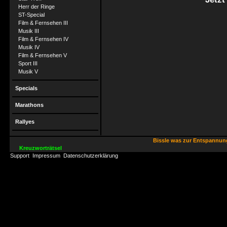
Herr der Ringe
ST-Special
Film & Fernsehen III
Musik III
Film & Fernsehen IV
Musik IV
Film & Fernsehen V
Sport III
Musik V
Specials
Marathons
Rallyes
Bissle was zur Entspannu
Kreuzworträtsel
Support
Impressum
Datenschutzerklärung