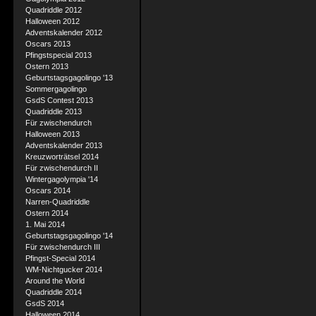
Quadriddle 2012
Halloween 2012
Adventskalender 2012
Oscars 2013
Pfingstspecial 2013
Ostern 2013
Geburtstagsgagolingo '13
Sommergagolingo
GsdS Contest 2013
Quadriddle 2013
Für zwischendurch
Halloween 2013
Adventskalender 2013
Kreuzworträtsel 2014
Für zwischendurch II
Wintergagolympia '14
Oscars 2014
Narren-Quadriddle
Ostern 2014
1. Mai 2014
Geburtstagsgagolingo '14
Für zwischendurch III
Pfingst-Special 2014
WM-Nichtgucker 2014
Around the World
Quadriddle 2014
GsdS 2014
Halloween 2014