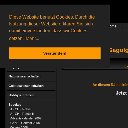
Diese Website benutzt Cookies. Durch die
Nutzung dieser Website erklären Sie sich
Home
Das nächste Rätsel ist in Arbeit
damit einverstanden, dass wir Cookies
14 Gagolganer
online
(0 registrierte und 14 Gäste)
Gagolganer:
9732
Rätsel online:
9498
setzen.
Mehr...
Gagolg
Verstanden!
Rätsel
Gagolga
Le
Naturwissenschaften
An diesem Rätsel kön
Geisteswissenschaften
Jetzt
Hobby & Freizeit
Specials
A - CH - Rätsel
A - CH - Rätsel II
Adventskalender 2007
GsdS - Contest 2008
Ostern 2008