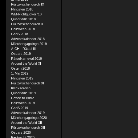
Für zwischendurch IX
Pfingsten 2018
WM-Nichtgucker '18
Quadriddle 2018
Für zwischendurch X
Halloween 2018
GsdS 2018
Adventskalender 2018
Märchengagolingo 2019
A-CH - Rätsel III
Oscars 2019
Rätselkarneval 2019
Around the World XI
Ostern 2019
1. Mai 2019
Pfingsten 2019
Für zwischendurch XI
Klecksereien
Quadriddle 2019
Coffee-to-riddle
Halloween 2019
GsdS 2019
Adventskalender 2019
Märchengagolingo 2020
Around the World XII
Für zwischendurch XII
Oscars 2020
Fastnacht 2020