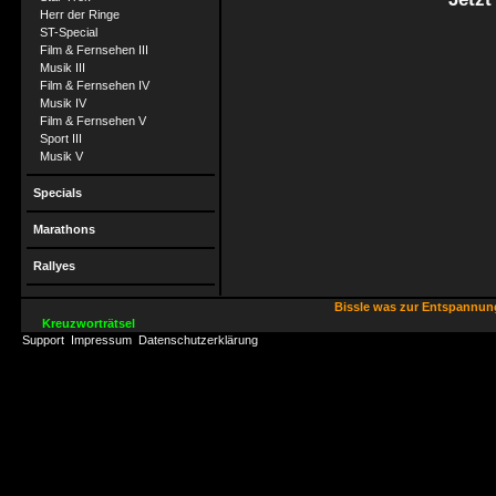
Herr der Ringe
ST-Special
Film & Fernsehen III
Musik III
Film & Fernsehen IV
Musik IV
Film & Fernsehen V
Sport III
Musik V
Specials
Marathons
Rallyes
Bissle was zur Entspannu
Kreuzworträtsel
Support
Impressum
Datenschutzerklärung