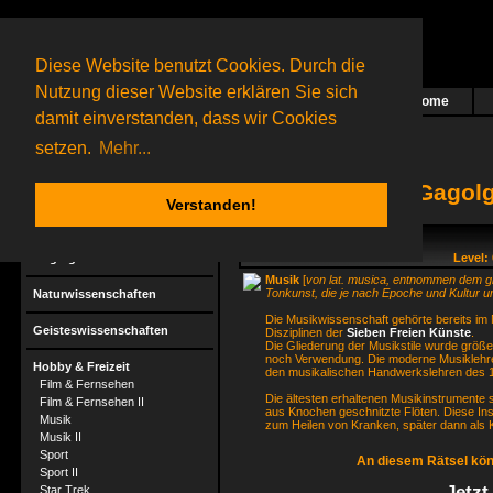
Diese Website benutzt Cookies. Durch die
Nutzung dieser Website erklären Sie sich
Home
Das nächste Rätsel ist in Arbeit
damit einverstanden, dass wir Cookies
20 Gagolganer
online
(0 registrierte und 20 Gäste)
Gagolganer:
9732
Rätsel online:
9498
setzen.
Mehr...
Gagolg
Verstanden!
Rätsel
Gagolga
Level:
Musik
[
von lat. musica, entnommen dem g
Tonkunst, die je nach Epoche und Kultur unt
Naturwissenschaften
Die Musikwissenschaft gehörte bereits im M
Geisteswissenschaften
Disziplinen der
Sieben Freien Künste
.
Die Gliederung der Musikstile wurde größe
noch Verwendung. Die moderne Musiklehre,
Hobby & Freizeit
den musikalischen Handwerkslehren des 1
Film & Fernsehen
Die ältesten erhaltenen Musikinstrument
Film & Fernsehen II
aus Knochen geschnitzte Flöten. Diese In
Musik
zum Heilen von Kranken, später dann als 
Musik II
Sport
An diesem Rätsel kön
Sport II
Jetzt
Star Trek