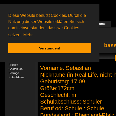
Diese Website benutzt Cookies. Durch die
Nutzung dieser Website erklären Sie sich
Home
Das nächste Rätsel ist in Arbeit
damit einverstanden, dass wir Cookies
53 Gagolganer
online
(0 registrierte und 53 Gäste)
Gagolganer:
9732
Rätsel online:
9498
setzen.
Mehr...
bass
Verstanden!
User-Profil
Profil
Freitext
Vorname: Sebastian
Gästebuch
Beiträge
Nickname (in Real Life, nicht h
Rätselstatus
Geburtstag: 17.09.
Größe:172cm
Geschlecht: m
Schulabschluss: Schüler
Beruf odr Schule : Schule
Bundesland : Rheinland-Pfalz