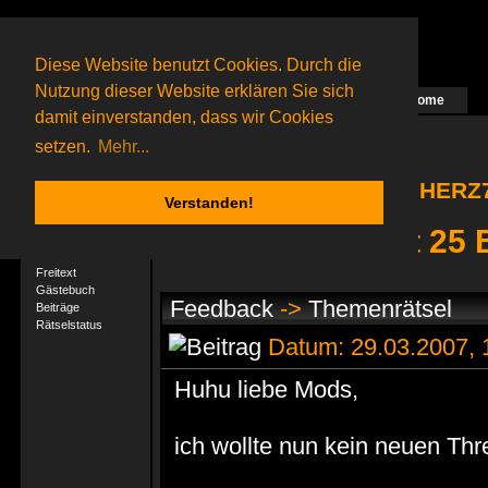
Diese Website benutzt Cookies. Durch die
Nutzung dieser Website erklären Sie sich
Home
Das nächste Rätsel ist in Arbeit
damit einverstanden, dass wir Cookies
57 Gagolganer
online
(0 registrierte und 57 Gäste)
Gagolganer:
9732
Rätsel online:
9498
setzen.
Mehr...
HERZ7
Verstanden!
HERZ77 hat 25 
User-Profil
Profil
Freitext
Gästebuch
Feedback
->
Themenrätsel
Beiträge
Rätselstatus
Datum: 29.03.2007,
Huhu liebe Mods,
ich wollte nun kein neuen T