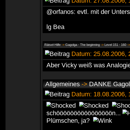
Datum: 27.08.2006,
@orfanos: evtl. mit der Unters
lg Bea
Rätsel-Hilfe
->
Gagolga - The beginning
->
Level 151 - 160
-
Datum: 25.08.2006,
Aber Vicky weiß was Analogie
Allgemeines
->
DANKE Gagol
Datum: 18.08.2006,
schöööööööööööööööön...
Plümschen, ja?