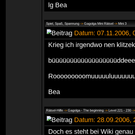
lg Bea
Spiel, Spaß, Spannung
->
Gagolga Mini Rätsel
->
Mini 3
Datum: 07.11.2006,
Krieg ich irgendwo nen klitze
büüüüüüüüüüüüüüüüüüddeee
Rooooooooomuuuuuluuuuuuuuu
Bea
Rätsel-Hilfe
->
Gagolga - The beginning
->
Level 221 - 230
-
Datum: 28.09.2006,
Doch es steht bei Wiki genau