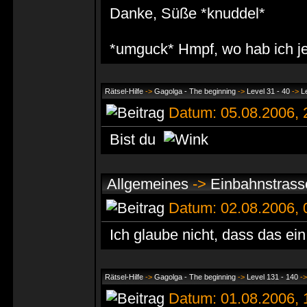
Danke, Süße *knuddel*
*umguck* Hmpf, wo hab ich j
Rätsel-Hilfe
->
Gagolga - The beginning
->
Level 31 - 40
->
L
Datum: 05.08.2006,
Bist du
Allgemeines
->
Einbahnstrass
Datum: 02.08.2006,
Ich glaube nicht, dass das ei
Rätsel-Hilfe
->
Gagolga - The beginning
->
Level 131 - 140
-
Datum: 01.08.2006,