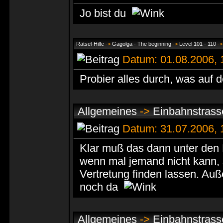
Jo bist du
Rätsel-Hilfe
->
Gagolga - The beginning
->
Level 101 - 110
-
Datum: 01.08.2006,
Probier alles durch, was auf 
Allgemeines
->
Einbahnstrass
Datum: 31.07.2006,
Klar muß das dann unter de
wenn mal jemand nicht kann, so
Vertretung finden lassen. Au
noch da
Allgemeines
->
Einbahnstrass