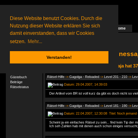
Diese Website benutzt Cookies. Durch die
Nutzung dieser Website erklären Sie sich
Home
Das nächste Rätsel ist in Arbeit
damit einverstanden, dass wir Cookies
72 Gagolganer
online
(0 registrierte und 72 Gäste)
Gagolganer:
9732
Rätsel online:
9498
setzen.
Mehr...
nessaj
Verstanden!
nessaja hat 3
User-Profil
Profil
Rätsel-Hilfe
->
Gagolga - Reloaded
->
Level 201 - 210
->
Lev
Gästebuch
Beiträge
Datum: 29.04.2007, 14:39:03
Rätselstatus
Der Artikel vom BR ist voll kurz da gibt es doch nicht so v
Rätsel-Hilfe
->
Gagolga - Reloaded
->
Level 181 - 190
->
Lev
Datum: 22.04.2007, 12:30:08 Titel: Noch jemand
Scheint ja ein einfaches Rätsel zu sein... find kein Tip der m
Ich seh Zahlen hab mit denen auch schon einiges versucht,