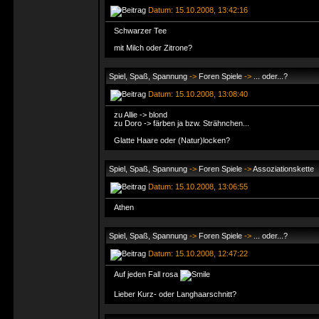
Datum: 15.10.2008, 13:42:16
Schwarzer Tee
mit Milch oder Zitrone?
Spiel, Spaß, Spannung
->
Foren Spiele
->
... oder...?
Datum: 15.10.2008, 13:08:40
zu Allie -> blond
zu Doro -> färben ja bzw. Strähnchen...
Glatte Haare oder (Natur)locken?
Spiel, Spaß, Spannung
->
Foren Spiele
->
Assoziationskette
Datum: 15.10.2008, 13:06:55
Athen
Spiel, Spaß, Spannung
->
Foren Spiele
->
... oder...?
Datum: 15.10.2008, 12:47:22
Auf jeden Fall rosa
Lieber Kurz- oder Langhaarschnitt?