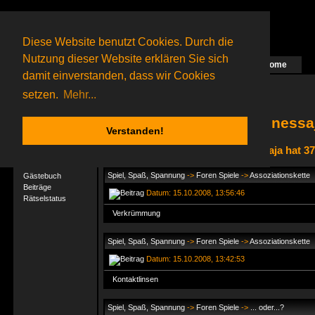
Diese Website benutzt Cookies. Durch die
Nutzung dieser Website erklären Sie sich
Home
Das nächste Rätsel ist in Arbeit
damit einverstanden, dass wir Cookies
74 Gagolganer
online
(0 registrierte und 74 Gäste)
Gagolganer:
9732
Rätsel online:
9498
setzen.
Mehr...
nessaj
Verstanden!
nessaja hat 3
User-Profil
Profil
Spiel, Spaß, Spannung
->
Foren Spiele
->
Assoziationskette
Gästebuch
Beiträge
Datum: 15.10.2008, 13:56:46
Rätselstatus
Verkrümmung
Spiel, Spaß, Spannung
->
Foren Spiele
->
Assoziationskette
Datum: 15.10.2008, 13:42:53
Kontaktlinsen
Spiel, Spaß, Spannung
->
Foren Spiele
->
... oder...?