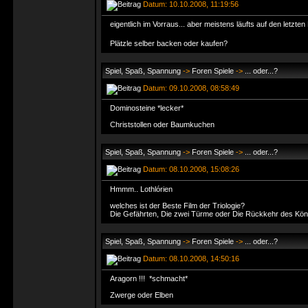
Datum: 10.10.2008, 11:19:56
eigentlich im Vorraus... aber meistens läufts auf den letzt
Plätzle selber backen oder kaufen?
Spiel, Spaß, Spannung
->
Foren Spiele
->
... oder...?
Datum: 09.10.2008, 08:58:49
Dominosteine *lecker*
Christstollen oder Baumkuchen
Spiel, Spaß, Spannung
->
Foren Spiele
->
... oder...?
Datum: 08.10.2008, 15:08:26
Hmmm.. Lothlórien
welches ist der Beste Film der Triologie?
Die Gefährten, Die zwei Türme oder Die Rückkehr des Kön
Spiel, Spaß, Spannung
->
Foren Spiele
->
... oder...?
Datum: 08.10.2008, 14:50:16
Aragorn !!! *schmacht*
Zwerge oder Elben