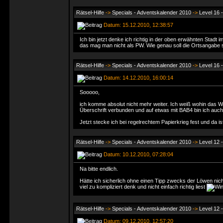
Rätsel-Hilfe
->
Specials - Adventskalender 2010
->
Level 16 
Datum: 15.12.2010, 12:38:57
Ich bin jetzt denke ich richtig in der oben erwähnten Stadt i
das mag man nicht als PW. Wie genau soll die Ortsangabe 
Rätsel-Hilfe
->
Specials - Adventskalender 2010
->
Level 16 
Datum: 14.12.2010, 16:00:14
Sooooo,
ich komme absolut nicht mehr weiter. Ich weiß wohin das W
Überschrift verbunden und auf etwas mit BAB4 bin ich au
Jetzt stecke ich bei regelrechtem Papierkrieg fest und da ist
Rätsel-Hilfe
->
Specials - Adventskalender 2010
->
Level 12 
Datum: 10.12.2010, 07:28:04
Na bitte endlich.
Hätte ich sicherlich ohne einen Tipp zwecks der Löwen ni
viel zu kompliziert denk und nicht einfach richtig liest
Rätsel-Hilfe
->
Specials - Adventskalender 2010
->
Level 12 
Datum: 09.12.2010, 12:57:20