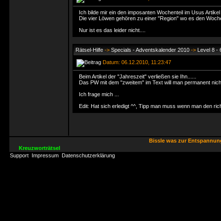
Ich bilde mir ein den imposanten Wochenteil im Usus Artike
Die vier Löwen gehören zu einer "Region" wo es den Woche
Nur ist es das leider nicht....
Rätsel-Hilfe
->
Specials - Adventskalender 2010
->
Level 8 -
Datum: 06.12.2010, 11:23:47
Beim Artikel der "Jahreszeit" verließen sie Ihn......
Das PW mit dem "zweitem" im Text will man permanent nicht 
Ich frage mich ...
Edit: Hat sich erledigt ^^, Tipp man muss wenn man den richt
Bissle was zur Entspannu
Kreuzworträtsel
Support
Impressum
Datenschutzerklärung