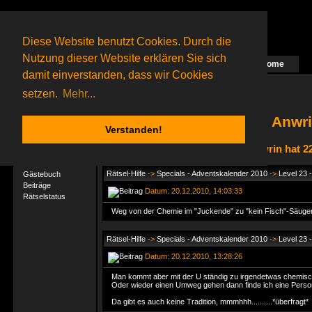
Diese Website benutzt Cookies. Durch die
Nutzung dieser Website erklären Sie sich
Home
Das nächste Rätsel ist in Arbeit
damit einverstanden, dass wir Cookies
55 Gagolganer
online
(0 registrierte und 55 Gäste)
Gagolganer:
9732
Rätsel online:
9498
setzen.
Mehr...
Anwri
Verstanden!
Anwrin hat 2
User-Profil
Profil
Rätsel-Hilfe
->
Specials - Adventskalender 2010
->
Level 23 
Gästebuch
Beiträge
Datum: 20.12.2010, 14:03:33
Rätselstatus
Weg von der Chemie im "Juckende" zu "kein Fisch"-Säuger
Rätsel-Hilfe
->
Specials - Adventskalender 2010
->
Level 23 
Datum: 20.12.2010, 13:28:26
Man kommt aber mit der U ständig zu irgendetwas chemisc
Oder wieder einen Umweg gehen dann finde ich eine Person 
Da gibt es auch keine Tradition, mmmhhh..........*überfragt*