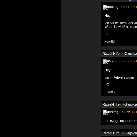
Datum: 29.1
Hey,
ich bin bei dem, der 
Wenn ja, weiß ich dann
LG
Füxi86
Rätsel-Hilfe
->
Gagolga
Datum: 15.1
Hey,
bin im Artikel zu den
LG
Füxi86
Rätsel-Hilfe
->
Gagolga
Datum: 03.1
Ich hänge bei einer Kr
Rätsel-Hilfe
->
Gagolga