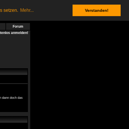
es setzen.
Mehr...
Verstanden!
Forum
stenlos anmelden!
ch dann doch das