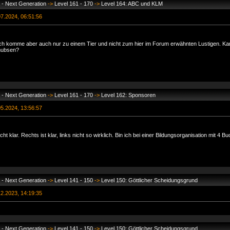
 - Next Generation
->
Level 161 - 170
->
Level 164: ABC und KLM
7.2024, 06:51:56
Ich komme aber auch nur zu einem Tier und nicht zum hier im Forum erwähnten Lustigen. Kan
hubsen?
 - Next Generation
->
Level 161 - 170
->
Level 162: Sponsoren
5.2024, 13:56:57
 klar. Rechts ist klar, links nicht so wirklich. Bin ich bei einer Bildungsorganisation mit 4 B
 - Next Generation
->
Level 141 - 150
->
Level 150: Göttlicher Scheidungsgrund
2.2023, 14:19:35
 - Next Generation
->
Level 141 - 150
->
Level 150: Göttlicher Scheidungsgrund