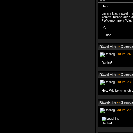
Huhu,
bin am Nachrätseln. 
kommt. Kenne auch d
PW genommen. Was ü
LG
Füxi86
Rätsel-Hilfe
->
Gagolga
Datum: 24.0
Danke!
Rätsel-Hilfe
->
Gagolga
Datum: 23.0
Hey. Wie komme ich d
Rätsel-Hilfe
->
Gagolga
Datum: 22.0
Danke!