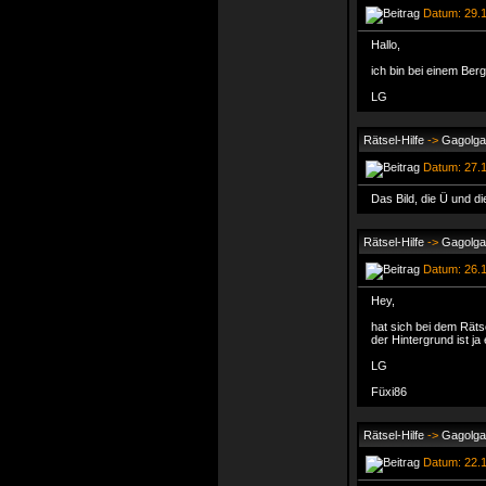
Datum: 29.1
Hallo,
ich bin bei einem Ber
LG
Rätsel-Hilfe
->
Gagolga
Datum: 27.1
Das Bild, die Ü und 
Rätsel-Hilfe
->
Gagolga
Datum: 26.1
Hey,
hat sich bei dem Rät
der Hintergrund ist ja 
LG
Füxi86
Rätsel-Hilfe
->
Gagolga
Datum: 22.1