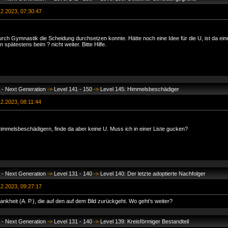
2.2023, 07:30:47
durch Gymnastik die Scheidung durchsetzen konnte. Hätte noch eine Idee für die U, ist da ein
 spätestens beim ? nicht weiter. Bitte Hilfe.
 - Next Generation
->
Level 141 - 150
->
Level 145: Himmelsbeschädiger
2.2023, 08:11:44
 Himmelsbeschädigern, finde da aber keine U. Muss ich in einer Liste gucken?
 - Next Generation
->
Level 131 - 140
->
Level 140: Der letzte adoptierte Nachfolger
2.2023, 09:27:17
ankheit (A. P.), die auf den auf dem Bild zurückgeht. Wo geht’s weiter?
 - Next Generation
->
Level 131 - 140
->
Level 139: Kreisförmiger Bestandteil