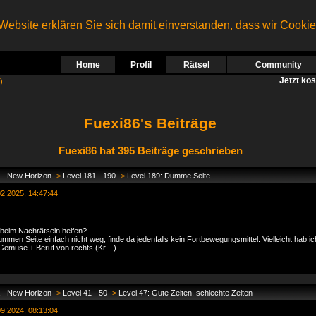
ebsite erklären Sie sich damit einverstanden, dass wir Cooki
Home
Profil
Rätsel
Community
Jetzt ko
)
Fuexi86's Beiträge
Fuexi86 hat 395 Beiträge geschrieben
 - New Horizon
->
Level 181 - 190
->
Level 189: Dumme Seite
2.2025, 14:47:44
 beim Nachrätseln helfen?
men Seite einfach nicht weg, finde da jedenfalls kein Fortbewegungsmittel. Vielleicht hab i
Gemüse + Beruf von rechts (Kr…).
 - New Horizon
->
Level 41 - 50
->
Level 47: Gute Zeiten, schlechte Zeiten
9.2024, 08:13:04