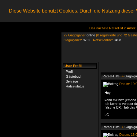
Diese Website benutzt Cookies. Durch die Nutzung dieser W
Das nächste Rätsel ist in Arbeit
72 Gagolganer
online
(0 registrierte und 72 Gäste
Gagolganer:
9732
Rätsel online:
9498
User-Profil
Profil
Rätsel-Hilfe
->
Gagolga
Gästebuch
Beiträge
Datum: 10.0
Rätselstatus
Hey,
kann mir bitte jemand
Ich komme von der dum
falsche BR. Hab das 
LG
Rätsel-Hilfe
->
Gagolga
Datum: 16.0