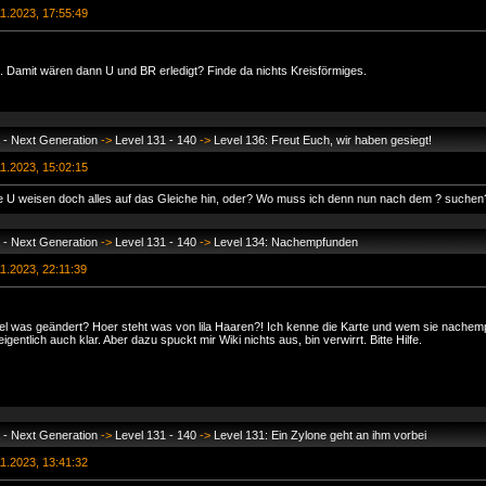
1.2023, 17:55:49
g. Damit wären dann U und BR erledigt? Finde da nichts Kreisförmiges.
 - Next Generation
->
Level 131 - 140
->
Level 136: Freut Euch, wir haben gesiegt!
1.2023, 15:02:15
die U weisen doch alles auf das Gleiche hin, oder? Wo muss ich denn nun nach dem ? suchen
 - Next Generation
->
Level 131 - 140
->
Level 134: Nachempfunden
1.2023, 22:11:39
sel was geändert? Hoer steht was von lila Haaren?! Ich kenne die Karte und wem sie nachem
eigentlich auch klar. Aber dazu spuckt mir Wiki nichts aus, bin verwirrt. Bitte Hilfe.
 - Next Generation
->
Level 131 - 140
->
Level 131: Ein Zylone geht an ihm vorbei
1.2023, 13:41:32