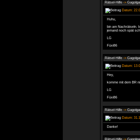
Rätsel-Hilfe
->
Gagolga
Datum: 22.0
Huhu,
bin am Nachrätseln. 
jemand noch spät sc
LG
Füxi86
Rätsel-Hilfe
->
Gagolga
Datum: 13.0
Hey,
komme mit dem BR nicht
LG
Füxi86
Rätsel-Hilfe
->
Gagolga
Datum: 31.1
Danke!
Rätsel-Hilfe
->
Gagolga