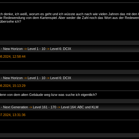
Ich denke, ich weiß, worum es geht und ich wüsste auch nach wie vielen Jahren das mit den
ie Redewendung von dem Kartenspiel. Aber weder die Zahl noch das Wort aus der Redewe
bersehe ich?
 - New Horizon
->
Level 1 - 10
->
Level 6: DCIX
8.2024, 12:58:44
 - New Horizon
->
Level 1 - 10
->
Level 6: DCIX
8.2024, 15:13:29
enn von dem alten Gebäude weg bzw was suche ich eigentlich?
 - Next Generation
->
Level 161 - 170
->
Level 164: ABC und KLM
7.2024, 13:31:36