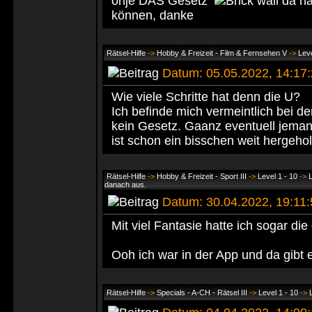
ohje DAS Gesetz
da hä
können, danke
Rätsel-Hilfe
->
Hobby & Freizeit - Film & Fernsehen V
->
Leve
Datum: 05.05.2022, 14:1
Wie viele Schritte hat denn die U?
Ich befinde mich vermeintlich bei de
kein Gesetz. Gaanz eventuell jema
ist schon ein bisschen weit hergehol
Rätsel-Hilfe
->
Hobby & Freizeit - Sport III
->
Level 1 - 10
->
L
danach aus.
Datum: 30.04.2022, 19:11
Mit viel Fantasie hatte ich sogar die
Ooh ich war in der App und da gib
Rätsel-Hilfe
->
Specials - A-CH - Rätsel III
->
Level 1 - 10
->