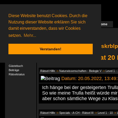
Diese Website benutzt Cookies. Durch die
Nutzung dieser Website erklären Sie sich
Home
Das nächste Rätsel ist in Arbeit
damit einverstanden, dass wir Cookies
68 Gagolganer
online
(0 registrierte und 68 Gäste)
Gagolganer:
9732
Rätsel online:
9498
setzen.
Mehr...
skrblp
Verstanden!
skrblpfx hat 20
User-Profil
Profil
Gästebuch
Beiträge
Rätsel-Hilfe
->
Naturwissenschaften - Biologie V
->
Level 1 -
Rätselstatus
Datum: 20.05.2022, 13:4
Ich hänge bei der gesteigerten Trull
So wie meine Trulla heißt würde mir j
aber schon sämtliche Wege zu Klasse
Rätsel-Hilfe
->
Specials - A-CH - Rätsel III
->
Level 1 - 10
->