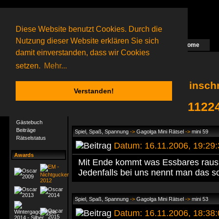
Diese Website benutzt Cookies. Durch die
Nutzung dieser Website erklären Sie sich
Home
Das nächste Rätsel ist in Arbeit
damit einverstanden, dass wir Cookies
15 Gagolganer
online
(0 registrierte und 15 Gäste)
Gagolganer:
9732
Rätsel online:
9498
setzen.
Mehr...
insch
Verstanden!
inschra hat 1122
User-Profil
Profil
Gästebuch
Beiträge
Spiel, Spaß, Spannung
->
Gagolga Mini Rätsel
->
mini 59
Rätselstatus
Datum: 16.11.2006, 19:29
Awards
Mit Ende kommt was Essbares raus,
Jedenfalls bei uns nennt man das s
Spiel, Spaß, Spannung
->
Gagolga Mini Rätsel
->
mini 53
Datum: 16.11.2006, 18:38