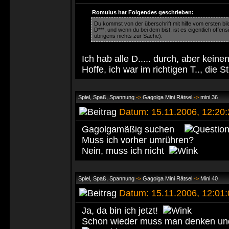
Romulus hat Folgendes geschrieben:
Du kommst von der überschrift mit hilfe vom ersten bil
D***, und wenn du bei dem bist, ist es eigentlich offen
übrigens nichts zur Sache).
Ich hab alle D..... durch, aber kein
Hoffe, ich war im richtigen T.., die
Spiel, Spaß, Spannung
->
Gagolga Mini Rätsel
->
mini 36
Datum: 15.11.2006, 12:20
Gagolgamäßig suchen
Muss ich vorher umrühren?
Nein, muss ich nicht
Spiel, Spaß, Spannung
->
Gagolga Mini Rätsel
->
Mini 40
Datum: 15.11.2006, 12:01
Ja, da bin ich jetzt!
Schon wieder muss man denken un