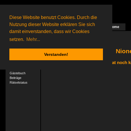
Diese Website benutzt Cookies. Durch die
Nutzung dieser Website erklären Sie sich
Home
Das nächste Rätsel ist in Arbeit
damit einverstanden, dass wir Cookies
41 Gagolganer
online
(0 registrierte und 41 Gäste)
Gagolganer:
9732
Rätsel online:
9498
setzen.
Mehr...
Nione
Verstanden!
Nione hat noch k
User-Profil
Profil
Gästebuch
Beiträge
Rätselstatus