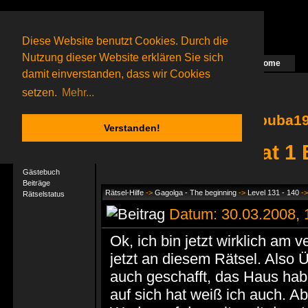
Diese Website benutzt Cookies. Durch die
Nutzung dieser Website erklären Sie sich
Home
Das nächste Rätsel ist in Arbeit
damit einverstanden, dass wir Cookies
13 Gagolganer
online
(0 registrierte und 13 Gäste)
Gagolganer:
9732
Rätsel online:
9498
setzen.
Mehr...
buba19
Verstanden!
buba1987 hat 1 
User-Profil
Profil
Gästebuch
Beiträge
Rätsel-Hilfe
->
Gagolga - The beginning
->
Level 131 - 140
-
Rätselstatus
Datum: 30.03.2008, 17
Ok, ich bin jetzt wirklich am v
jetzt an diesem Rätsel. Also Üb
auch geschafft, das Haus ha
auf sich hat weiß ich auch. A