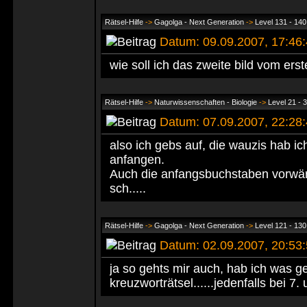
Rätsel-Hilfe
->
Gagolga - Next Generation
->
Level 131 - 140
Datum: 09.09.2007, 17:4
wie soll ich das zweite bild vom e
Rätsel-Hilfe
->
Naturwissenschaften - Biologie
->
Level 21 - 
Datum: 07.09.2007, 22:2
also ich gebs auf, die wauzis hab ic
anfangen.
Auch die anfangsbuchstaben vorwärt
sch.....
Rätsel-Hilfe
->
Gagolga - Next Generation
->
Level 121 - 130
Datum: 02.09.2007, 20:5
ja so gehts mir auch, hab ich was g
kreuzworträtsel......jedenfalls bei 7