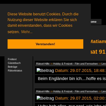
Diese Website benutzt Cookies. Durch die
Nutzung dieser Website erklären Sie sich
Home
Das nächste Rätsel ist in Arbeit
damit einverstanden, dass wir Cookies
19 Gagolganer
online
(0 registrierte und 19 Gäste)
Gagolganer:
9732
Rätsel online:
9498
setzen.
Mehr...
Matiam
Verstanden!
Matiamou hat 91
User-Profil
Profil
Freitext
Gästebuch
Rätsel-Hilfe
->
Hobby & Freizeit - Film und Fernsehen
->
Lev
Beiträge
Datum: 29.07.2015, 18:4
Rätselstatus
Beim Engländer bin ich....hoffe es ist
Rätsel-Hilfe
->
Hobby & Freizeit - Film und Fernsehen
->
Lev
Datum: 29.07.2015, 02:0