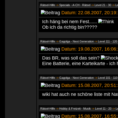
Rätsel-Hilfe
->
Specials - A-CH - Rätsel
->
Level 21 - 30
->
Le
Datum: 22.08.2007, 20:1
Ich häng bei nem Fest......
Ob ich da richtig bin?????
Rätsel-Hilfe
->
Gagolga - Next Generation
->
Level 111 - 120
Datum: 19.08.2007, 16:0
Das BR, was soll das sein?
Eine Batterie, eine Karteikarte - ic
Rätsel-Hilfe
->
Gagolga - Next Generation
->
Level 101 - 110
Datum: 15.08.2007, 20:5
wiki hat auch ne schöne liste mit Nat
Rätsel-Hilfe
->
Hobby & Freizeit - Musik
->
Level 11 - 20
->
L
Datum: 15.08.2007, 16:5