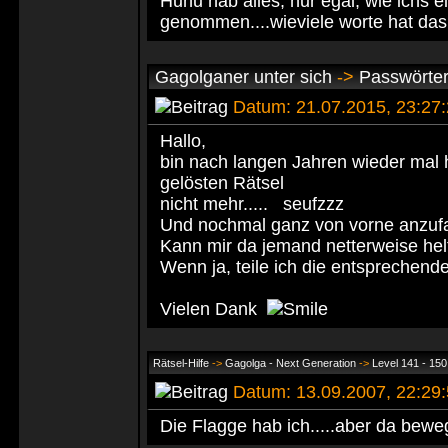
Huhu hab alles, nur egal, wie ichs 
genommen....wieviele worte hat d
Gagolganer unter sich
->
Passwörte
Datum: 21.07.2015, 23:27:
Hallo,
bin nach langen Jahren wieder mal 
gelösten Rätsel
nicht mehr..... seufzzz
Und nochmal ganz von vorne anzufan
Kann mir da jemand netterweise he
Wenn ja, teile ich die entsprechende
Vielen Dank
Rätsel-Hilfe
->
Gagolga - Next Generation
->
Level 141 - 150
Datum: 13.09.2007, 22:2
Die Flagge hab ich.....aber da bewegt