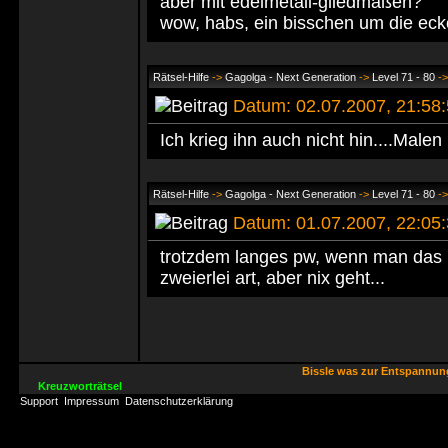
aber mit edelmetall-gliedmaßen?
wow, habs, ein bisschen um die ec
Rätsel-Hilfe
->
Gagolga - Next Generation
->
Level 71 - 80
-
Datum: 02.07.2007, 21:5
Ich krieg ihn auch nicht hin....Malen
Rätsel-Hilfe
->
Gagolga - Next Generation
->
Level 71 - 80
-
Datum: 01.07.2007, 22:0
trotzdem langes pw, wenn man das 
zweierlei art, aber nix geht...
Bissle was zur Entspannu
Kreuzworträtsel
Support
Impressum
Datenschutzerklärung