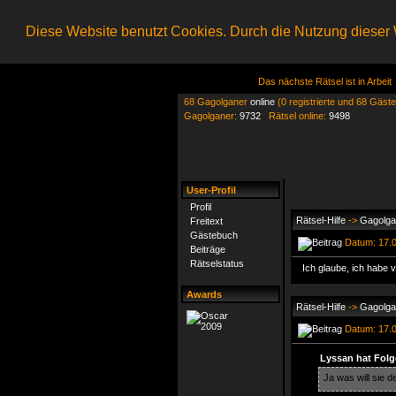
Diese Website benutzt Cookies. Durch die Nutzung dieser W
Das nächste Rätsel ist in Arbeit
68 Gagolganer
online
(0 registrierte und 68 Gäste
Gagolganer:
9732
Rätsel online:
9498
User-Profil
Profil
Rätsel-Hilfe
->
Gagolga
Freitext
Gästebuch
Datum: 17.0
Beiträge
Rätselstatus
Ich glaube, ich habe 
Awards
Rätsel-Hilfe
->
Gagolga
Datum: 17.0
Lyssan hat Folg
Ja was will sie