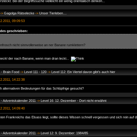
ersteckt. Bei der Begriffssuche vielleicht ein wenig orientalisch denken...
->
Gagolga Rätselecke
->
Unser Tierleben....
2.2011, 09:09:53
des geschrieben:
enfrosch nicht sinnvollerweise an ner Banane rumklettern?
eckt
der nach Banane, wenn man dran leckt...
 - Brain Food
->
Level 111 - 120
->
Level 112: Ein Viertel davon gibt’s auch hier
2.2011, 14:22:38
h alternativen Bedeutungen für das Schlüpfrige gesucht?
 - Adventskalender 2011
->
Level 16: 12. Dezember - Dort nicht erwähnt
2.2011, 14:09:40
en Frankreichs das Elsass liegt, sollte dieses Wissen schnell vergessen und sich rein auf 
 - Adventskalender 2011
->
Level 12: 9. Dezember: 1984/85