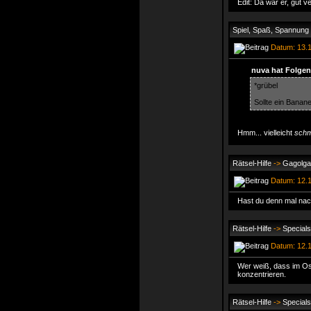
Edit: Da war er, gut v
Spiel, Spaß, Spannung
Datum: 13.1
nuva hat Folgen
*grübel
Sollte ein Banan
Hmm... vielleicht
schm
Rätsel-Hilfe
->
Gagolga
Datum: 12.1
Hast du denn mal nac
Rätsel-Hilfe
->
Specials
Datum: 12.1
Wer weiß, dass im Ost
konzentrieren.
Rätsel-Hilfe
->
Specials