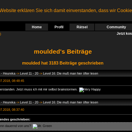
ebsite erklären Sie sich damit einverstanden, dass wir Cooki
Home
Profil
Rätsel
Community
Jetzt ko
)
moulded's Beiträge
moulded hat 3183 Beiträge geschrieben
 - Heureka
->
Level 11 - 20
->
Level 16: Die muß man hier öfter lesen
7.2018, 08:48:45
verstanden. Jetzt muss ich mit mir selbst brainstormen.
 - Heureka
->
Level 11 - 20
->
Level 16: Die muß man hier öfter lesen
7.2018, 08:37:40
endes geschrieben:
 denn dauernd von uns?