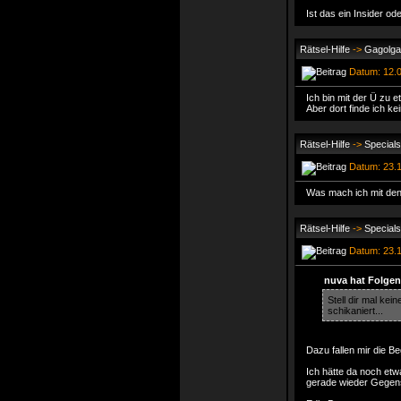
Ist das ein Insider o
Rätsel-Hilfe
->
Gagolga
Datum: 12.0
Ich bin mit der Ü zu 
Aber dort finde ich k
Rätsel-Hilfe
->
Specials
Datum: 23.1
Was mach ich mit den
Rätsel-Hilfe
->
Specials
Datum: 23.1
nuva hat Folgen
Stell dir mal ke
schikaniert...
Dazu fallen mir die Be
Ich hätte da noch et
gerade wieder Gegenst