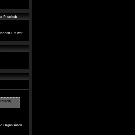
r Frischluft
ischen Luft war.
Frau(en)
he Organisation