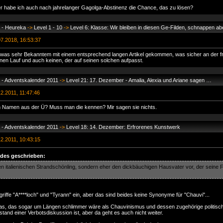
der habe ich auch nach jahrelanger Gagolga-Abstinenz die Chance, das zu lösen?
 - Heureka
->
Level 1 - 10
->
Level 6: Klasse: Wir bleiben in diesen Ge-Filden, schnappen abe
7.2018, 16:53:37
etwas sehr Bekanntem mit einem entsprechend langen Artikel gekommen, was sicher an der fr
einen Lauf und auch keinen, der auf seinen solchen aufpasst.
 - Adventskalender 2011
->
Level 21: 17. Dezember - Amalia, Alexia und Ariane sagen …
2.2011, 11:47:46
 Namen aus der Ü? Muss man die kennen? Mir sagen sie nichts.
 - Adventskalender 2011
->
Level 18: 14. Dezember: Erfrorenes Kunstwerk
2.2011, 10:43:15
des geschrieben:
inen italienischen Strandschönling, sondern eher den dickbäuchigen Hausvater vor, der seine 
griffe "A****loch" und "Tyrann" ein, aber das sind beides keine Synonyme für "Chauvi"...
was, das sogar um Längen schlimmer wäre als Chauvinismus und dessen zugehörige politisc
and einer Verbotsdiskussion ist, aber da geht es auch nicht weiter.