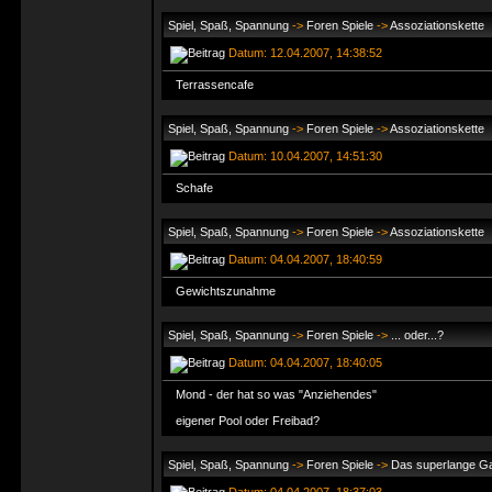
Spiel, Spaß, Spannung
->
Foren Spiele
->
Assoziationskette
Datum: 12.04.2007, 14:38:52
Terrassencafe
Spiel, Spaß, Spannung
->
Foren Spiele
->
Assoziationskette
Datum: 10.04.2007, 14:51:30
Schafe
Spiel, Spaß, Spannung
->
Foren Spiele
->
Assoziationskette
Datum: 04.04.2007, 18:40:59
Gewichtszunahme
Spiel, Spaß, Spannung
->
Foren Spiele
->
... oder...?
Datum: 04.04.2007, 18:40:05
Mond - der hat so was "Anziehendes"
eigener Pool oder Freibad?
Spiel, Spaß, Spannung
->
Foren Spiele
->
Das superlange Ga