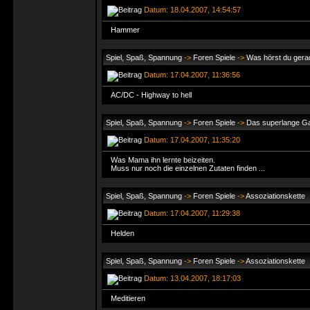
Datum: 18.04.2007, 14:54:57
Hammer
Spiel, Spaß, Spannung
->
Foren Spiele
->
Was hörst du gera
Datum: 17.04.2007, 11:36:56
AC/DC - Highway to hell
Spiel, Spaß, Spannung
->
Foren Spiele
->
Das superlange Ga
Datum: 17.04.2007, 11:35:20
Was Mama ihn lernte beizeiten.
Muss nur noch die einzelnen Zutaten finden ...
Spiel, Spaß, Spannung
->
Foren Spiele
->
Assoziationskette
Datum: 17.04.2007, 11:29:38
Helden
Spiel, Spaß, Spannung
->
Foren Spiele
->
Assoziationskette
Datum: 13.04.2007, 18:17:03
Meditieren