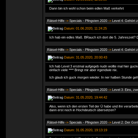
Dann bin ich wohl schon beim edlen Maß verkehrt
Rätsel-Hilfe
->
Specials - Pfingsten 2020
->
Level 4: Gehört z
Datum: 01.06.2020, 11:24:25
Ich hab ein edles Maß. BRauch ich dort die 5. Jahreszeit? Di
Rätsel-Hilfe
->
Specials - Pfingsten 2020
->
Level 4: Gehört z
Datum: 31.05.2020, 20:00:43
Ich hab Level 3 erstmal aufgegeb nudn wollte mal hier gu
einfach viele **** Bringt mir aber irgendwie nix.
Ich glaub ich guck morgen wieder. In ner halben Stunde geh
Rätsel-Hilfe
->
Specials - Pfingsten 2020
->
Level 3: Eins, zw
Datum: 31.05.2020, 19:44:42
Also, wenn ich den ersten Teil der Ü habe und ihn verarbei
dann erst noch in Hochdeutsch übersetzen?
Rätsel-Hilfe
->
Specials - Pfingsten 2020
->
Level 2: Der Goril
Datum: 31.05.2020, 19:13:19