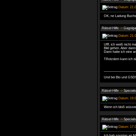
Datum: 21.0
OK, ne Ladung Buchst
Rätsel-Hilfe
->
Gagolga 
Datum: 21.0
Ufff, ich weiß nicht 
Bild gehen. Aber dann
Dann hatte ich eine an
TRotzdem kann ich das
_________________
Und bei Bio und GSDS
Rätsel-Hilfe
->
Special
Datum: 19.0
Wenn ich bloß wüsste 
Rätsel-Hilfe
->
Special
Datum: 17.0
Ich hab spontan an Ma