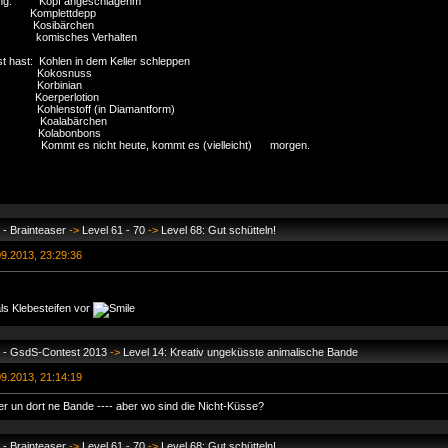
tung: Kopf angeschlagenm
 Komplettdepp
Kosibärchen
: komisches Verhalten
t hast: Kohlen in dem Keller schleppen
: Kokosnuss
h: Korbinian
kt: Koerperlotion
: Kohlenstoff (in Diamantform)
hes: Koalabärchen
iges: Kolabonbons
 Kommt es nicht heute, kommt es (vielleicht) morgen.
- Brainteaser
->
Level 61 - 70
->
Level 68: Gut schütteln!
9.2013, 23:29:36
 als Klebesteifen vor
s - GsdS-Contest 2013
->
Level 14: Kreativ ungeküsste animalische Bande
9.2013, 21:14:19
ier un dort ne Bande ---- aber wo sind die Nicht-Küsse?
- Brainteaser
->
Level 61 - 70
->
Level 68: Gut schütteln!