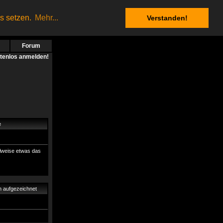
es setzen.
Mehr...
Verstanden!
Forum
stenlos anmelden!
e
ilweise etwas das
n aufgezeichnet