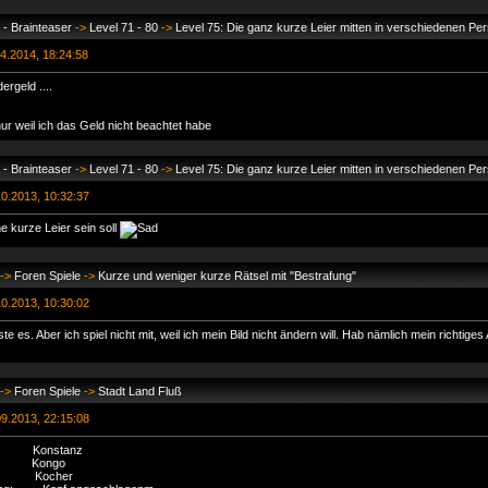
- Brainteaser
->
Level 71 - 80
->
Level 75: Die ganz kurze Leier mitten in verschiedenen P
4.2014, 18:24:58
ergeld ....
r weil ich das Geld nicht beachtet habe
- Brainteaser
->
Level 71 - 80
->
Level 75: Die ganz kurze Leier mitten in verschiedenen P
0.2013, 10:32:37
e kurze Leier sein soll
->
Foren Spiele
->
Kurze und weniger kurze Rätsel mit "Bestrafung"
0.2013, 10:30:02
te es. Aber ich spiel nicht mit, weil ich mein Bild nicht ändern will. Hab nämlich mein richtiges 
->
Foren Spiele
->
Stadt Land Fluß
9.2013, 22:15:08
onstanz
Kongo
Kocher