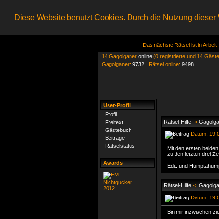
Diese Website benutzt Cookies. Durch die Nutzung dieser W
Das nächste Rätsel ist in Arbeit
14 Gagolganer
online
(0 registrierte und 14 Gäste
Gagolganer:
9732
Rätsel online:
9498
User-Profil
Profil
Rätsel-Hilfe
->
Gagolga 
Freitext
Gästebuch
Datum: 19.0
Beiträge
Rätselstatus
Mit den ersten beiden
zu den letzten drei Z
Awards
Edit: und Humptahump
Rätsel-Hilfe
->
Gagolga 
Datum: 19.0
Bin mir inzwischen zie