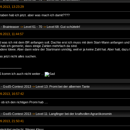
9.2013, 13:23:29
aben hab ich jetzt. aber was mach ich damit????
- Brainteaser
->
Level 61 - 70
->
Level 68: Gut schütteln!
9.2013, 11:44:57
mal was ich mit dem BR anfangen soll. Dachte erst ich muss mit dem Start-Mann anfangen und
 hab ich gemerkt, dass einige Zahlen mehrfach da sind.
dere Ideee. Aber dann wäre der Startmann unnötig, weil er ja keine Zahl hat. Aber halt, dazu 
 jetzt nicht alles suchen.
_____________
 komm ich auch nicht weiter ...
s - GsdS-Contest 2013
->
Level 13: Promi bei der albernen Tante
9.2013, 16:57:42
ob ich den richtigen Promi hab ....
s - GsdS-Contest 2013
->
Level 11: Langfinger bei der kraftvollen Agrarökonomin
9.2013, 21:50:41
lerkittel gedacht. Wegen Klexx ....