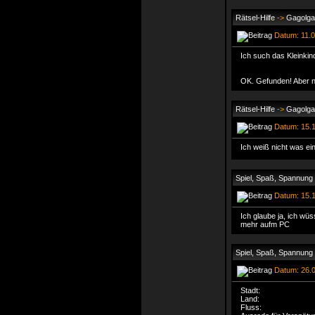
Rätsel-Hilfe
->
Gagolga 
Datum: 11.0
Ich such das Kleinkind
OK. Gefunden! Aber nu
Rätsel-Hilfe
->
Gagolga 
Datum: 15.1
Ich weiß nicht was ein
Spiel, Spaß, Spannung
Datum: 15.1
Ich glaube ja, ich wüss
mehr aufm PC
Spiel, Spaß, Spannung
Datum: 26.0
Stadt: K
Land: 
Fluss: 