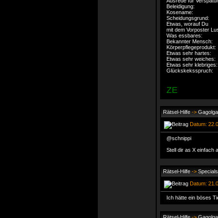
Ausrede für Verspä
Beleidigung:
Kosename: 
Scheidungsgrund
Etwas, worauf Du
mit dem Vorposter Lus
Was essbares
Bekannter Mensc
Körperpflegeprodu
Etwas sehr hartes
Etwas sehr weic
Etwas sehr klebr
Glückskeksspruch:
ZE
Rätsel-Hilfe
->
Gagolga 
Datum: 22.0
@schnippi
Stell dir as X einfach
Rätsel-Hilfe
->
Special
Datum: 21.0
Ich hätte ein böses T
Rätsel-Hilfe
->
Gagolga 