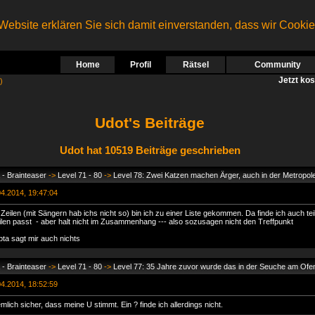
ebsite erklären Sie sich damit einverstanden, dass wir Cooki
Home
Profil
Rätsel
Community
Jetzt ko
)
Udot's Beiträge
Udot hat 10519 Beiträge geschrieben
- Brainteaser
->
Level 71 - 80
->
Level 78: Zwei Katzen machen Ärger, auch in der Metropol
4.2014, 19:47:04
 Zeilen (mit Sängern hab ichs nicht so) bin ich zu einer Liste gekommen. Da finde ich auch te
eilen passt - aber halt nicht im Zusammenhang --- also sozusagen nicht den Treffpunkt
ta sagt mir auch nichts
- Brainteaser
->
Level 71 - 80
->
Level 77: 35 Jahre zuvor wurde das in der Seuche am Ofe
4.2014, 18:52:59
mlich sicher, dass meine U stimmt. Ein ? finde ich allerdings nicht.