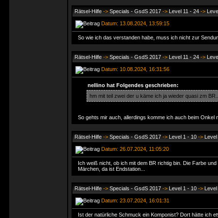
Rätsel-Hilfe
->
Specials - GsdS 2017
->
Level 11 - 24
->
Leve
Datum: 13.08.2024, 13:59:15
So wie ich das verstanden habe, muss ich nicht zur Sendun
Rätsel-Hilfe
->
Specials - GsdS 2017
->
Level 11 - 24
->
Leve
Datum: 10.08.2024, 16:31:56
nellino hat Folgendes geschrieben:
hm mit teil zwei der u käme ich ja wieder quasi zm BR..
So gehts mir auch, allerdings komme ich auch beim Onkel ni
Rätsel-Hilfe
->
Specials - GsdS 2017
->
Level 1 - 10
->
Level
Datum: 26.07.2024, 11:05:20
Ich weiß nicht, ob ich mit dem BR richtig bin. Die Farbe u
Märchen, da ist Endstation...
Rätsel-Hilfe
->
Specials - GsdS 2017
->
Level 1 - 10
->
Level
Datum: 23.07.2024, 16:01:31
Ist der natürliche Schmuck ein Komponist? Dort hätte ich etw