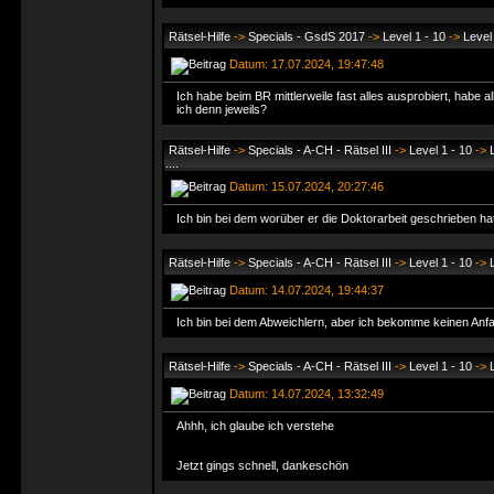
Rätsel-Hilfe
->
Specials - GsdS 2017
->
Level 1 - 10
->
Level
Datum: 17.07.2024, 19:47:48
Ich habe beim BR mittlerweile fast alles ausprobiert, hab
ich denn jeweils?
Rätsel-Hilfe
->
Specials - A-CH - Rätsel III
->
Level 1 - 10
->
....
Datum: 15.07.2024, 20:27:46
Ich bin bei dem worüber er die Doktorarbeit geschrieben hat,
Rätsel-Hilfe
->
Specials - A-CH - Rätsel III
->
Level 1 - 10
->
Datum: 14.07.2024, 19:44:37
Ich bin bei dem Abweichlern, aber ich bekomme keinen Anf
Rätsel-Hilfe
->
Specials - A-CH - Rätsel III
->
Level 1 - 10
->
Datum: 14.07.2024, 13:32:49
Ahhh, ich glaube ich verstehe
Jetzt gings schnell, dankeschön