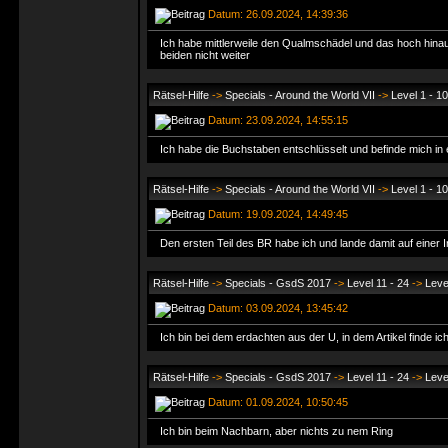
Datum: 26.09.2024, 14:39:36
Ich habe mittlerweile den Qualmschädel und das hoch hina
beiden nicht weiter
Rätsel-Hilfe
->
Specials - Around the World VII
->
Level 1 - 10
Datum: 23.09.2024, 14:55:15
Ich habe die Buchstaben entschlüsselt und befinde mich in e
Rätsel-Hilfe
->
Specials - Around the World VII
->
Level 1 - 10
Datum: 19.09.2024, 14:49:45
Den ersten Teil des BR habe ich und lande damit auf einer I
Rätsel-Hilfe
->
Specials - GsdS 2017
->
Level 11 - 24
->
Leve
Datum: 03.09.2024, 13:45:42
Ich bin bei dem erdachten aus der U, in dem Artikel finde ich 
Rätsel-Hilfe
->
Specials - GsdS 2017
->
Level 11 - 24
->
Leve
Datum: 01.09.2024, 10:50:45
Ich bin beim Nachbarn, aber nichts zu nem Ring