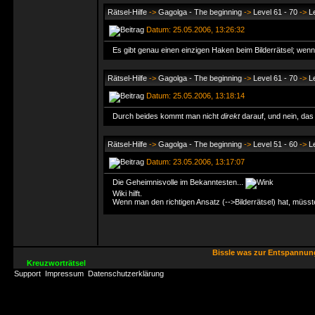
Rätsel-Hilfe
->
Gagolga - The beginning
->
Level 61 - 70
->
L
Datum: 25.05.2006, 13:26:32
Es gibt genau einen einzigen Haken beim Bilderrätsel; wenn
Rätsel-Hilfe
->
Gagolga - The beginning
->
Level 61 - 70
->
L
Datum: 25.05.2006, 13:18:14
Durch beides kommt man nicht
direkt
darauf, und nein, das 
Rätsel-Hilfe
->
Gagolga - The beginning
->
Level 51 - 60
->
L
Datum: 23.05.2006, 13:17:07
Die Geheimnisvolle im Bekanntesten...
Wiki hilft.
Wenn man den richtigen Ansatz (-->Bilderrätsel) hat, müsst
Bissle was zur Entspannu
Kreuzworträtsel
Support
Impressum
Datenschutzerklärung