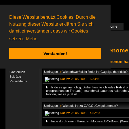
Diese Website benutzt Cookies. Durch die
Nutzung dieser Website erklären Sie sich
Home
Das nächste Rätsel ist in Arbeit
damit einverstanden, dass wir Cookies
81 Gagolganer
online
(0 registrierte und 81 Gäste)
Gagolganer:
9732
Rätsel online:
9498
setzen.
Mehr...
venomen
Verstanden!
venomenon hat
User-Profil
Profil
Umfragen
->
Wie schwer/leicht findet ihr Gagolga the riddle?
Gästebuch
Beiträge
Datum: 25.05.2006, 16:34:10
Rätselstatus
Ich finde es genau richtig. Bisher konnte ich jedes Rätsel 
entsprechenden Threads), manchmal dauert es halt recht la
bleiben, wie es jetzt ist.
Umfragen
->
Wie seid ihr zu GAGOLGA gekommen?
Datum: 25.05.2006, 14:52:37
Ich habe durch einen Thread im Moonsault-CyBoard (Wrest