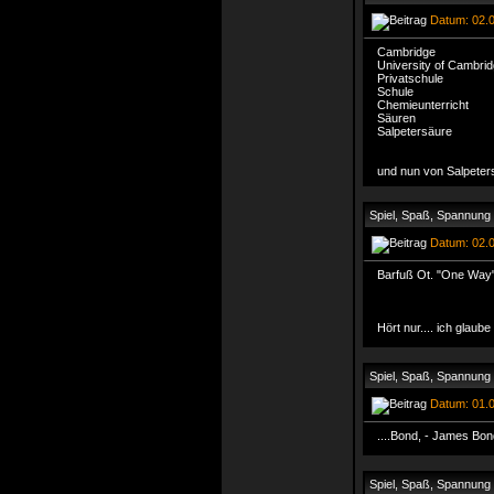
Datum: 02.0
Cambridge
University of Cambri
Privatschule
Schule
Chemieunterricht
Säuren
Salpetersäure
und nun von Salpeter
Spiel, Spaß, Spannung
Datum: 02.0
Barfuß Ot. "One Way" 
Hört nur.... ich glaub
Spiel, Spaß, Spannung
Datum: 01.0
....Bond, - James Bo
Spiel, Spaß, Spannung