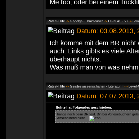
Me too, oder bei einem Trickfi
Rätsel-Hilfe
->
Gagolga - Brainteaser
->
Level 41 - 50
->
Leve
Datum: 03.08.2013,
Ich komme mit dem BR nicht we
auch. Links gibts es viele A
überhaupt nichts.
Was muß man von was nehm
Rätsel-Hilfe
->
Geisteswissenschaften - Literatur II
->
Level 4
Datum: 07.07.2013,
flohte hat Folgendes geschrieben:
hänge noch beim BR fest. Bin bei Vorlesebüchern gelan
Anscheinend nicht ...