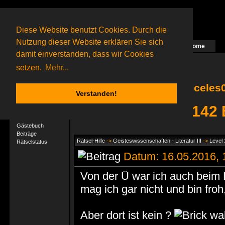
Diese Website benutzt Cookies. Durch die
Nutzung dieser Website erklären Sie sich
Home
Das nächste Rätsel ist in Arbeit
damit einverstanden, dass wir Cookies
55 Gagolganer
online
(0 registrierte und 55 Gäste)
Gagolganer:
9732
Rätsel online:
9498
setzen.
Mehr...
celes0
Verstanden!
celes01 hat 142
User-Profil
Profil
Gästebuch
Beiträge
Rätsel-Hilfe
->
Geisteswissenschaften - Literatur III
->
Level 
Rätselstatus
Datum: 16.05.2016,
Von der Ü war ich auch beim
mag ich gar nicht und bin froh
Aber dort ist kein ?