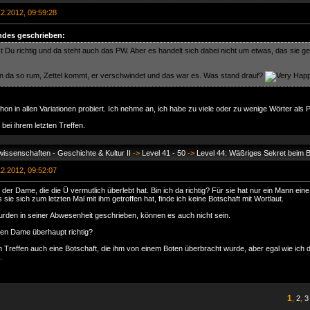
2.2012, 09:59:28
ndes geschrieben:
t Du richtig und da steht auch das PW. Aber es handelt sich dabei nicht um etwas, das sie g
n da so rum, Zettel kommt, er verschwindet und das war es. Was stand drauf?
on in allen Variationen probiert. Ich nehme an, ich habe zu viele oder zu wenige Wörter als 
r bei ihrem letzten Treffen.
issenschaften - Geschichte & Kultur II
->
Level 41 - 50
->
Level 44: Wäßriges Sekret beim 
2.2012, 09:52:07
der Dame, die die Ü vermutlich überlebt hat. Bin ich da richtig? Für sie hat nur ein Mann ei
s sie sich zum letzten Mal mit ihm getroffen hat, finde ich keine Botschaft mit Wortlaut.
urden in seiner Abwesenheit geschrieben, können es auch nicht sein.
chen Dame überhaupt richtig?
en Treffen auch eine Botschaft, die ihm von einem Boten überbracht wurde, aber egal wie ich 
.
1
,
2
,
3