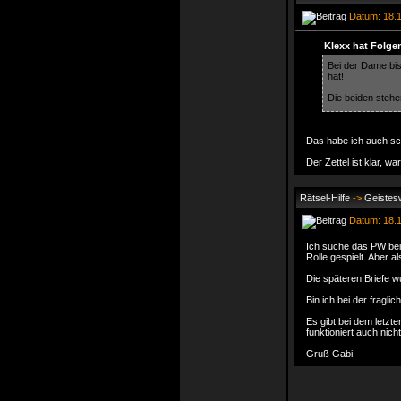
Datum: 18.1
Klexx hat Folge
Bei der Dame bis
hat!
Die beiden stehe
Das habe ich auch sch
Der Zettel ist klar, wa
Rätsel-Hilfe
->
Geistesw
Datum: 18.1
Ich suche das PW bei 
Rolle gespielt. Aber al
Die späteren Briefe w
Bin ich bei der fragli
Es gibt bei dem letzt
funktioniert auch nicht
Gruß Gabi