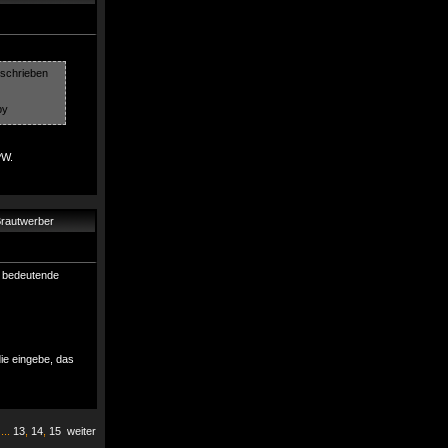
eschrieben
PW.
Brautwerber
ne bedeutende
die eingebe, das
...
13
,
14
,
15
weiter