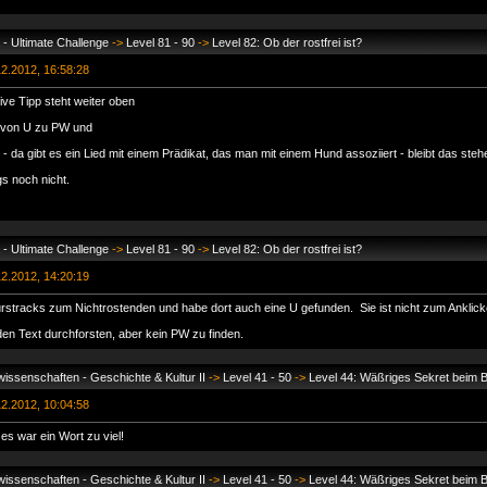
- Ultimate Challenge
->
Level 81 - 90
->
Level 82: Ob der rostfrei ist?
2.2012, 16:58:28
tive Tipp steht weiter oben
von U zu PW und
- da gibt es ein Lied mit einem Prädikat, das man mit einem Hund assoziiert - bleibt das ste
gs noch nicht.
- Ultimate Challenge
->
Level 81 - 90
->
Level 82: Ob der rostfrei ist?
2.2012, 14:20:19
rstracks zum Nichtrostenden und habe dort auch eine U gefunden. Sie ist nicht zum Anklick
en Text durchforsten, aber kein PW zu finden.
issenschaften - Geschichte & Kultur II
->
Level 41 - 50
->
Level 44: Wäßriges Sekret beim 
2.2012, 10:04:58
es war ein Wort zu viel!
issenschaften - Geschichte & Kultur II
->
Level 41 - 50
->
Level 44: Wäßriges Sekret beim 