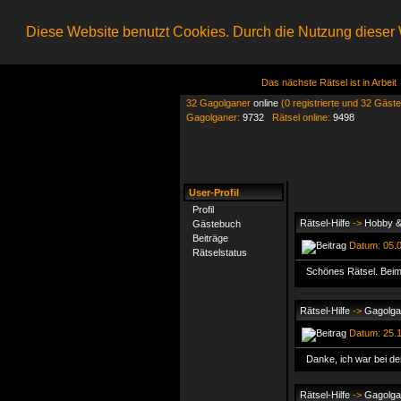
Diese Website benutzt Cookies. Durch die Nutzung dieser W
Das nächste Rätsel ist in Arbeit
32 Gagolganer
online
(0 registrierte und 32 Gäste
Gagolganer:
9732
Rätsel online:
9498
User-Profil
Profil
Rätsel-Hilfe
->
Hobby & 
Gästebuch
Beiträge
Datum: 05.0
Rätselstatus
Schönes Rätsel. Beim
Rätsel-Hilfe
->
Gagolga 
Datum: 25.1
Danke, ich war bei de
Rätsel-Hilfe
->
Gagolga 