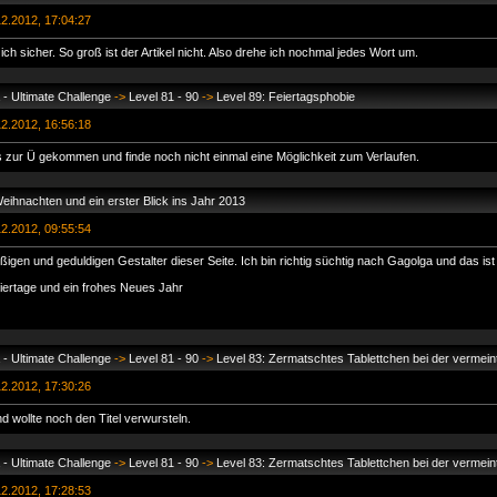
2.2012, 17:04:27
ich sicher. So groß ist der Artikel nicht. Also drehe ich nochmal jedes Wort um.
- Ultimate Challenge
->
Level 81 - 90
->
Level 89: Feiertagsphobie
2.2012, 16:56:18
 bis zur Ü gekommen und finde noch nicht einmal eine Möglichkeit zum Verlaufen.
eihnachten und ein erster Blick ins Jahr 2013
2.2012, 09:55:54
ißigen und geduldigen Gestalter dieser Seite. Ich bin richtig süchtig nach Gagolga und das ist
ertage und ein frohes Neues Jahr
- Ultimate Challenge
->
Level 81 - 90
->
Level 83: Zermatschtes Tablettchen bei der vermeintl
2.2012, 17:30:26
d wollte noch den Titel verwursteln.
- Ultimate Challenge
->
Level 81 - 90
->
Level 83: Zermatschtes Tablettchen bei der vermeintl
2.2012, 17:28:53