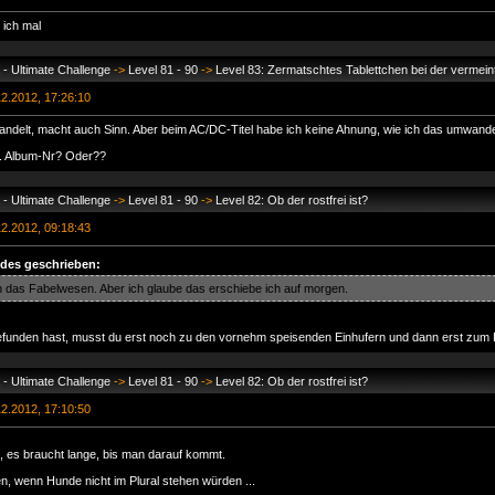
 ich mal
- Ultimate Challenge
->
Level 81 - 90
->
Level 83: Zermatschtes Tablettchen bei der vermeintl
2.2012, 17:26:10
ndelt, macht auch Sinn. Aber beim AC/DC-Titel habe ich keine Ahnung, wie ich das umwandel
ht. Album-Nr? Oder??
- Ultimate Challenge
->
Level 81 - 90
->
Level 82: Ob der rostfrei ist?
2.2012, 09:18:43
des geschrieben:
ich das Fabelwesen. Aber ich glaube das erschiebe ich auf morgen.
unden hast, musst du erst noch zu den vornehm speisenden Einhufern und dann erst zum
- Ultimate Challenge
->
Level 81 - 90
->
Level 82: Ob der rostfrei ist?
2.2012, 17:10:50
, es braucht lange, bis man darauf kommt.
, wenn Hunde nicht im Plural stehen würden ...