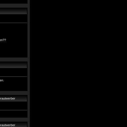
hen??
en.
Brautwerber
Brautwerber