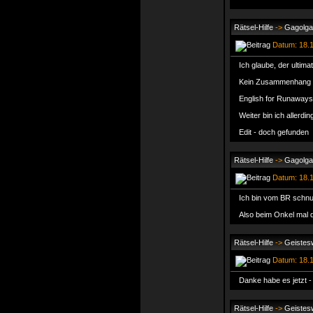
Rätsel-Hilfe
->
Gagolga 
Datum: 18.1
Ich glaube, der ultima
Kein Zusammenhang 
English for Runaways 
Weiter bin ich allerdin
Edit - doch gefunden
Rätsel-Hilfe
->
Gagolga 
Datum: 18.1
Ich bin vom BR schnu
Also beim Onkel mal d
Rätsel-Hilfe
->
Geistesw
Datum: 18.1
Danke habe es jetzt - 
Rätsel-Hilfe
->
Geistesw