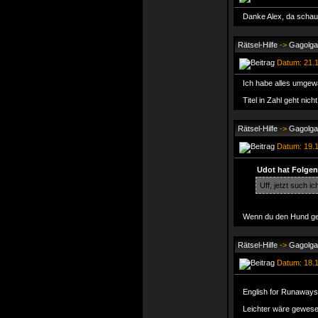
Danke Alex, da schau
Rätsel-Hilfe
->
Gagolga 
Datum: 21.1
Ich habe alles umgewa
Titel in Zahl geht nic
Rätsel-Hilfe
->
Gagolga 
Datum: 19.1
Udot hat Folgen
Uff, jetzt such 
Wenn du den Hund gef
Rätsel-Hilfe
->
Gagolga 
Datum: 18.1
English for Runaways
Leichter wäre gewesen