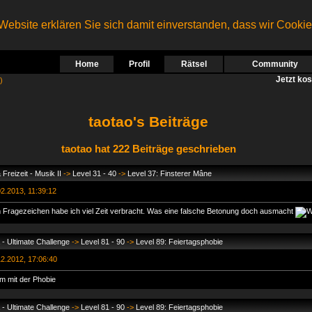
ebsite erklären Sie sich damit einverstanden, dass wir Cooki
Home
Profil
Rätsel
Community
Jetzt ko
)
taotao's Beiträge
taotao hat 222 Beiträge geschrieben
Freizeit - Musik II
->
Level 31 - 40
->
Level 37: Finsterer Mâne
2.2013, 11:39:12
 Fragezeichen habe ich viel Zeit verbracht. Was eine falsche Betonung doch ausmacht
- Ultimate Challenge
->
Level 81 - 90
->
Level 89: Feiertagsphobie
2.2012, 17:06:40
m mit der Phobie
- Ultimate Challenge
->
Level 81 - 90
->
Level 89: Feiertagsphobie