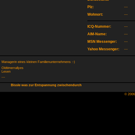
Plz:
---
Wohnort:
---
ICQ-Nummer:
---
AIM-Name:
---
MSN Messenger:
---
Yahoo Messenger:
---
Managerin eines kleinen Familienunternehmens :-)
Oldtimerrallyes
Lesen
---
Bissle was zur Entspannung zwischendurch
© 200