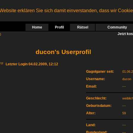
ebsite erklären Sie sich damit einverstanden, dass wir Cooki
Home
Profil
Rätsel
Community
Jetzt ko
)
ducon's Userprofil
Letzter Login 04.02.2009, 12:12
Gagolganer seit:
01.06.
Username:
ducon
Email:
---
Geschlecht:
weiblic
Geburtsdatum:
---
Alter:
59
Land:
---
Bundesland:
---