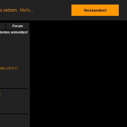
es setzen.
Mehr...
Verstanden!
Forum
stenlos anmelden!
2006 (7372 T)
h