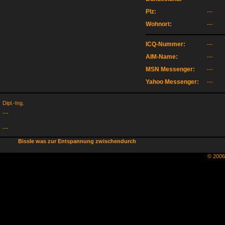
Plz:
---
Wohnort:
---
ICQ-Nummer:
---
AIM-Name:
---
MSN Messenger:
---
Yahoo Messenger:
---
Dipl.-Ing.
---
---
Bissle was zur Entspannung zwischendurch
© 200