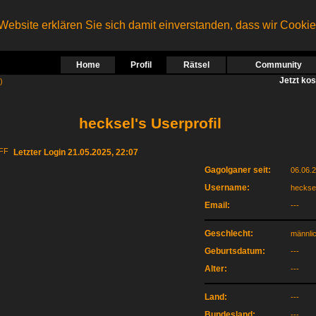
ebsite erklären Sie sich damit einverstanden, dass wir Cooki
Home
Profil
Rätsel
Community
Jetzt ko
)
hecksel's Userprofil
Letzter Login 21.05.2025, 22:07
Gagolganer seit:
06.06.
Username:
heckse
Email:
---
Geschlecht:
männli
Geburtsdatum:
---
Alter:
---
Land:
---
Bundesland:
---