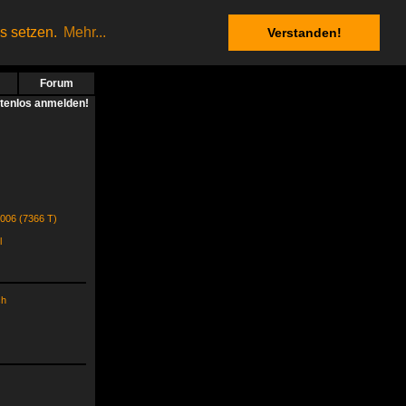
es setzen.
Mehr...
Verstanden!
Forum
stenlos anmelden!
2006 (7366 T)
l
ch