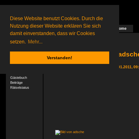
Diese Website benutzt Cookies. Durch die
Nutzung dieser Website erklären Sie sich
Home
Das nächste Rätsel ist in Arbeit
damit einverstanden, dass wir Cookies
15 Gagolganer
online
(0 registrierte und 15 Gäste)
Gagolganer:
9732
Rätsel online:
9498
setzen.
Mehr...
adsche
Verstanden!
User-Profil
Letzter Login 02.01.2011, 09
Profil
Gästebuch
Beiträge
Rätselstatus