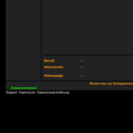
Beruf:
---
Interessen:
---
Homepage:
---
Bissle was zur Entspannu
Kreuzworträtsel
Support
Impressum
Datenschutzerklärung