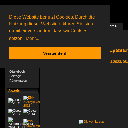
Diese Website benutzt Cookies. Durch die
Nutzung dieser Website erklären Sie sich
Home
Das nächste Rätsel ist in Arbeit
damit einverstanden, dass wir Cookies
80 Gagolganer
online
(0 registrierte und 80 Gäste)
Gagolganer:
9732
Rätsel online:
9498
setzen.
Mehr...
Lyssan
Verstanden!
User-Profil
Letzter Login 11.03.2023, 08
Profil
Gästebuch
Beiträge
Rätselstatus
Awards