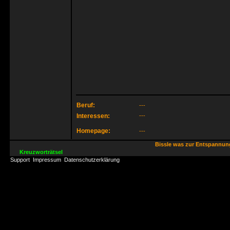
Beruf:
---
Interessen:
---
Homepage:
---
Bissle was zur Entspannu
Kreuzworträtsel
Support
Impressum
Datenschutzerklärung