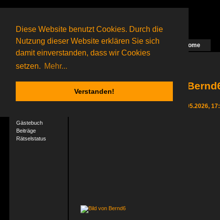
Diese Website benutzt Cookies. Durch die
Nutzung dieser Website erklären Sie sich
Home
Das nächste Rätsel ist in Arbeit
damit einverstanden, dass wir Cookies
23 Gagolganer
online
(0 registrierte und 23 Gäste)
Gagolganer:
9732
Rätsel online:
9498
setzen.
Mehr...
Bernd6
Verstanden!
User-Profil
Letzter Login 29.05.2026, 17
Profil
Gästebuch
Beiträge
Rätselstatus