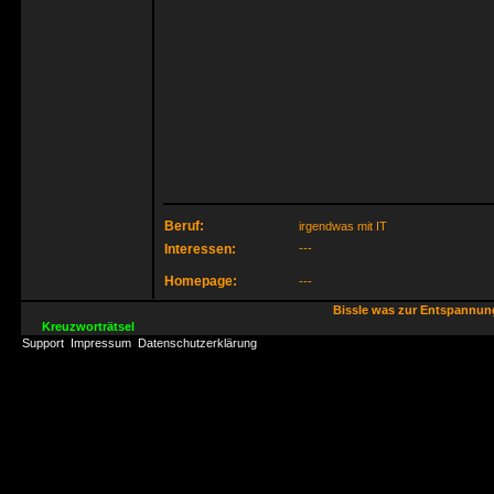
Beruf:
irgendwas mit IT
Interessen:
---
Homepage:
---
Bissle was zur Entspannu
Kreuzworträtsel
Support
Impressum
Datenschutzerklärung