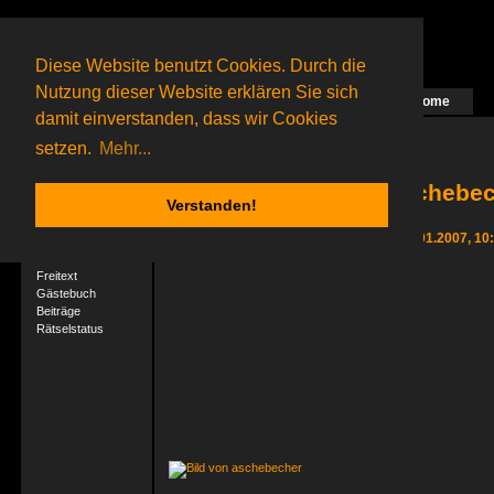
Diese Website benutzt Cookies. Durch die
Nutzung dieser Website erklären Sie sich
Home
Das nächste Rätsel ist in Arbeit
damit einverstanden, dass wir Cookies
80 Gagolganer
online
(0 registrierte und 80 Gäste)
Gagolganer:
9732
Rätsel online:
9498
setzen.
Mehr...
aschebech
Verstanden!
User-Profil
Letzter Login 07.01.2007, 10
Profil
Freitext
Gästebuch
Beiträge
Rätselstatus