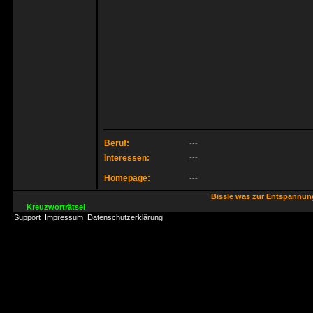
Beruf:
---
Interessen:
---
Homepage:
---
Bissle was zur Entspannu
Kreuzworträtsel
Support
Impressum
Datenschutzerklärung