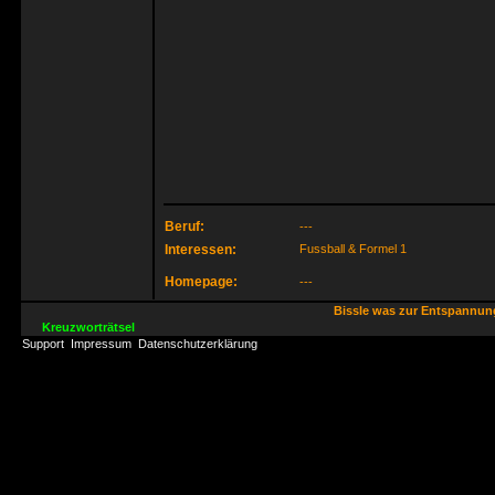
Beruf:
---
Interessen:
Fussball & Formel 1
Homepage:
---
Bissle was zur Entspannu
Kreuzworträtsel
Support
Impressum
Datenschutzerklärung