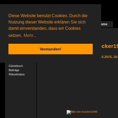
Diese Website benutzt Cookies. Durch die
Nutzung dieser Website erklären Sie sich
Home
Das nächste Rätsel ist in Arbeit
damit einverstanden, dass wir Cookies
56 Gagolganer
online
(0 registrierte und 56 Gäste)
Gagolganer:
9732
Rätsel online:
9498
setzen.
Mehr...
trucker1
Verstanden!
User-Profil
Letzter Login 26.10.2015, 18
Profil
Gästebuch
Beiträge
Rätselstatus