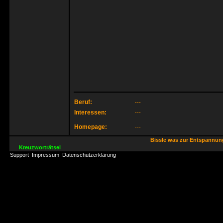
Beruf:
---
Interessen:
---
Homepage:
---
Bissle was zur Entspannu
Kreuzworträtsel
Support
Impressum
Datenschutzerklärung