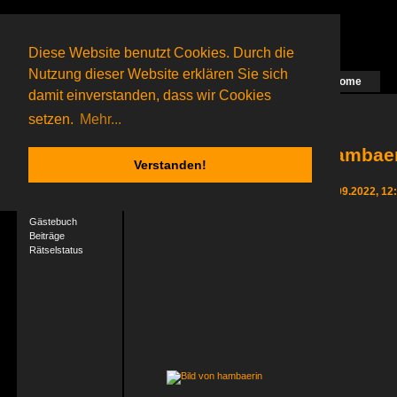
Diese Website benutzt Cookies. Durch die
Nutzung dieser Website erklären Sie sich
Home
Das nächste Rätsel ist in Arbeit
damit einverstanden, dass wir Cookies
49 Gagolganer
online
(0 registrierte und 49 Gäste)
Gagolganer:
9732
Rätsel online:
9498
setzen.
Mehr...
hambaeri
Verstanden!
User-Profil
Letzter Login 17.09.2022, 12
Profil
Gästebuch
Beiträge
Rätselstatus