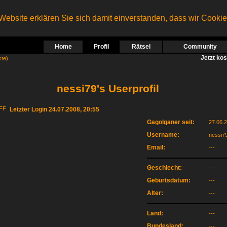
ebsite erklären Sie sich damit einverstanden, dass wir Cooki
Home
Profil
Rätsel
Community
Jetzt ko
ste)
nessi79's Userprofil
Letzter Login 24.07.2008, 20:55
Gagolganer seit:
27.06.
Username:
nessi7
Email:
---
Geschlecht:
---
Geburtsdatum:
---
Alter:
---
Land:
---
Bundesland:
---