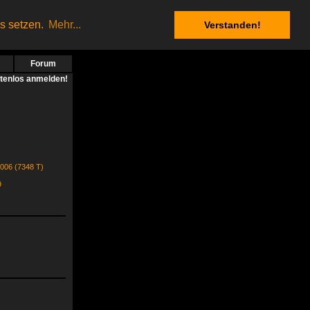
es setzen.
Mehr...
Verstanden!
Forum
stenlos anmelden!
2006 (7348 T)
9