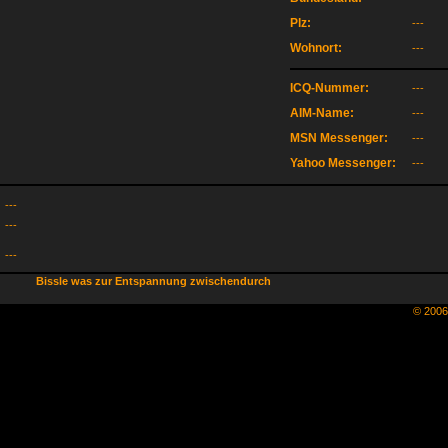
Plz:
---
Wohnort:
---
ICQ-Nummer:
---
AIM-Name:
---
MSN Messenger:
---
Yahoo Messenger:
---
---
---
---
Bissle was zur Entspannung zwischendurch
© 200