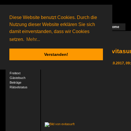
Diese Website benutzt Cookies. Durch die
Nutzung dieser Website erklären Sie sich
Home
Das nächste Rätsel ist in Arbeit
damit einverstanden, dass wir Cookies
80 Gagolganer
online
(0 registrierte und 80 Gäste)
Gagolganer:
9732
Rätsel online:
9498
setzen.
Mehr...
evitasur
Verstanden!
User-Profil
Letzter Login 02.10.2017, 09
Profil
Freitext
Gästebuch
Beiträge
Rätselstatus