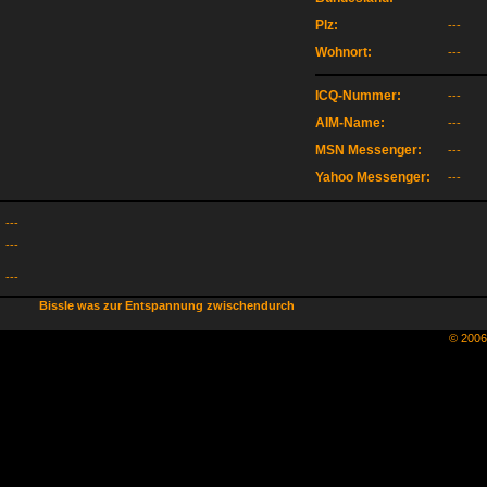
Plz:
---
Wohnort:
---
ICQ-Nummer:
---
AIM-Name:
---
MSN Messenger:
---
Yahoo Messenger:
---
---
---
---
Bissle was zur Entspannung zwischendurch
© 200