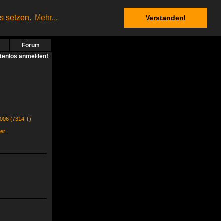
es setzen.
Mehr...
Verstanden!
Forum
stenlos anmelden!
2006 (7314 T)
ger