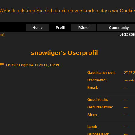
ebsite erklären Sie sich damit einverstanden, dass wir Cooki
Home
Profil
Rätsel
Community
Jetzt ko
te)
snowtiger's Userprofil
Letzter Login 04.11.2017, 18:39
Gagolganer seit:
27.07.
Username:
snowti
Email:
---
Geschlecht:
---
Geburtsdatum:
---
Alter:
---
Land:
---
Bundesland:
---