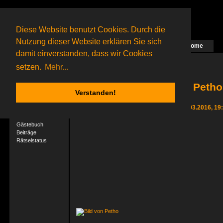
Diese Website benutzt Cookies. Durch die
Nutzung dieser Website erklären Sie sich
Home
Das nächste Rätsel ist in Arbeit
damit einverstanden, dass wir Cookies
283 Gagolganer
online
(0 registrierte und 283 Gäste)
Gagolganer:
9732
Rätsel online:
9498
setzen.
Mehr...
Petho
Verstanden!
User-Profil
Letzter Login 17.03.2016, 19
Profil
Gästebuch
Beiträge
Rätselstatus