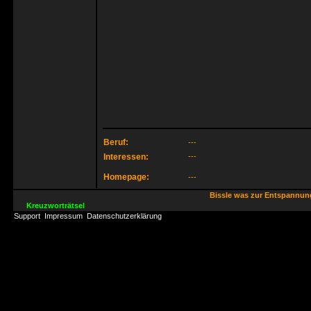
Beruf:
---
Interessen:
---
Homepage:
---
Bissle was zur Entspannu
Kreuzworträtsel
Support
Impressum
Datenschutzerklärung