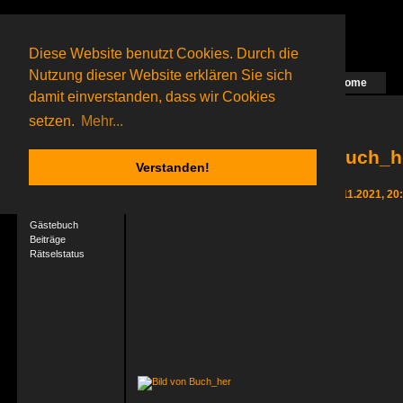
Diese Website benutzt Cookies. Durch die
Nutzung dieser Website erklären Sie sich
Home
Das nächste Rätsel ist in Arbeit
damit einverstanden, dass wir Cookies
27 Gagolganer
online
(0 registrierte und 27 Gäste)
Gagolganer:
9732
Rätsel online:
9498
setzen.
Mehr...
Buch_he
Verstanden!
User-Profil
Letzter Login 24.11.2021, 20
Profil
Gästebuch
Beiträge
Rätselstatus