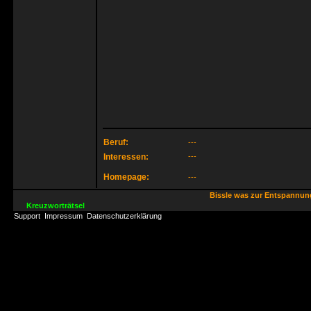
Beruf:
---
Interessen:
---
Homepage:
---
Bissle was zur Entspannu
Kreuzworträtsel
Support
Impressum
Datenschutzerklärung