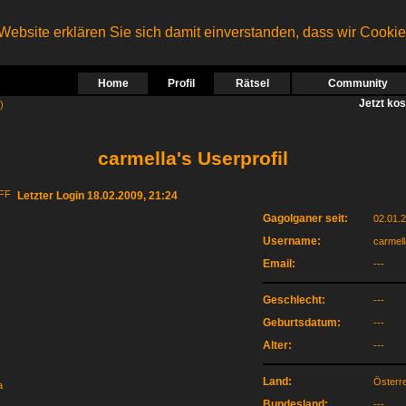
ebsite erklären Sie sich damit einverstanden, dass wir Cooki
Home
Profil
Rätsel
Community
Jetzt ko
)
carmella's Userprofil
Letzter Login 18.02.2009, 21:24
Gagolganer seit:
02.01.
Username:
carmell
Email:
---
Geschlecht:
---
Geburtsdatum:
---
Alter:
---
Land:
Österr
Bundesland:
---