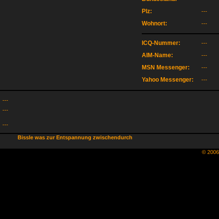
Plz:
---
Wohnort:
---
ICQ-Nummer:
---
AIM-Name:
---
MSN Messenger:
---
Yahoo Messenger:
---
---
---
---
Bissle was zur Entspannung zwischendurch
© 200