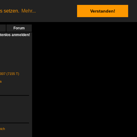
es setzen.
Mehr...
Verstanden!
Forum
stenlos anmelden!
2007 (7155 T)
a
eich