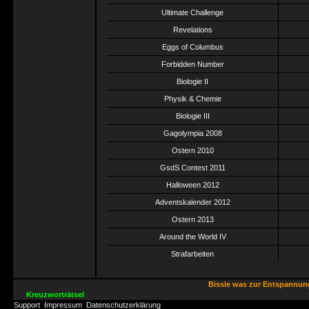
Ultimate Challenge
Revelations
Eggs of Columbus
Forbidden Number
Biologie II
Physik & Chemie
Biologie III
Gagolympia 2008
Ostern 2010
GsdS Contest 2011
Halloween 2012
Adventskalender 2012
Ostern 2013
Around the World IV
Strafarbeiten
Bissle was zur Entspannu
Kreuzworträtsel
Support
Impressum
Datenschutzerklärung