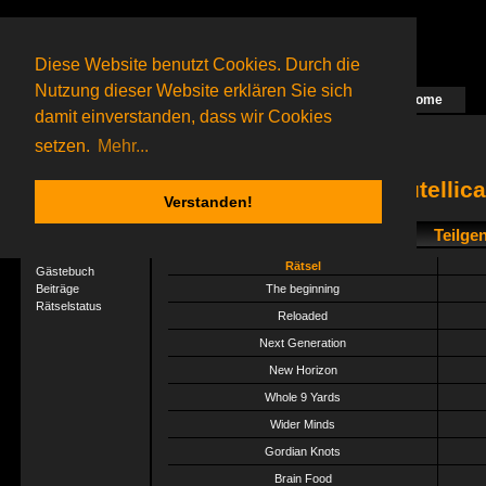
Diese Website benutzt Cookies. Durch die
Nutzung dieser Website erklären Sie sich
Home
Das nächste Rätsel ist in Arbeit
damit einverstanden, dass wir Cookies
16 Gagolganer
online
(0 registrierte und 16 Gäste)
Gagolganer:
9732
Rätsel online:
9498
setzen.
Mehr...
nutellic
Verstanden!
Teilge
User-Profil
Profil
Rätsel
Gästebuch
Beiträge
The beginning
Rätselstatus
Reloaded
Next Generation
New Horizon
Whole 9 Yards
Wider Minds
Gordian Knots
Brain Food