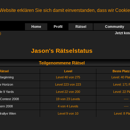
ebsite erklären Sie sich damit einverstanden, dass wir Cooki
Home
Profil
Rätsel
Community
Jetzt ko
)
Jason's Rätselstatus
Teilgenommene Rätsel
Rätsel
Level
Beste Plat
beginning
Level 40 von 275
Level: 40 Pla
 Horizon
Level 223 von 223
Level: 171 P
e 9 Yards
Level 22 von 200
Level: 22 Pl
Contest 2008
19 von 23 Levels
----
ern 2008
4 von 4 Levels
----
lrallye Wien
Level 9 von 10
Level: 8 Pl