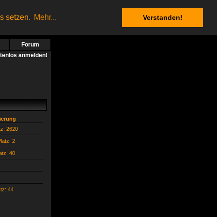
es setzen.
Mehr...
Verstanden!
Forum
stenlos anmelden!
zierung
tz: 2620
latz: 2
atz: 40
atz: 44