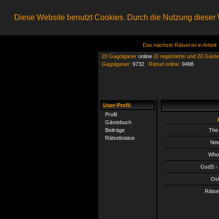
Diese Website benutzt Cookies. Durch die Nutzung dieser W
Das nächste Rätsel ist in Arbeit
20 Gagolganer
online
(0 registrierte und 20 Gäste
Gagolganer:
9732
Rätsel online:
9498
User-Profil
Profil
Gästebuch
Beiträge
The 
Rätselstatus
New
Whol
GsdS - 
Ost
Rätse