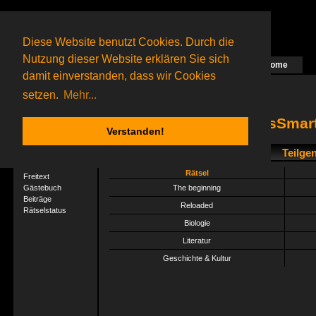
Diese Website benutzt Cookies. Durch die
Nutzung dieser Website erklären Sie sich
Home
Das nächste Rätsel ist in Arbeit
damit einverstanden, dass wir Cookies
30 Gagolganer
online
(0 registrierte und 30 Gäste)
Gagolganer:
9732
Rätsel online:
9498
setzen.
Mehr...
MissSmart
Verstanden!
Teilge
User-Profil
Profil
Rätsel
Freitext
Gästebuch
The beginning
Beiträge
Reloaded
Rätselstatus
Biologie
Literatur
Geschichte & Kultur