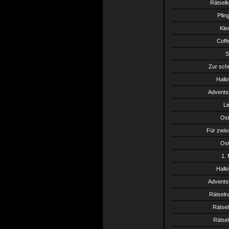
Rätselk
Pfin
Kle
Coffe
S
Zur sch
Hall
Advents
Li
Ost
Für zwis
Ost
1.
Hall
Advents
Rätselra
Rätsel
Rätsel