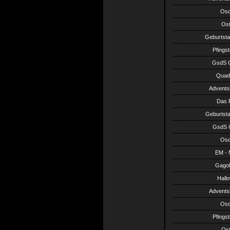
Osc
Ost
Geburtsta
Pfings
GsdS C
Quadr
Advents
Das R
Geburtsta
GsdS C
Osc
EM - 
Gagol
Hall
Advents
Osc
Pfings
Ost