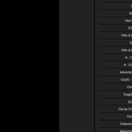
S
S
Herr
ST
Film & 
M
Film & 
A - 
A - CH
Advents
GsdS - 
Ost
Gagol
Qu
Oscar-Fr
Ost
Geburts
Advents