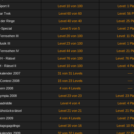
port II
Level 10 von 100
Level: 1 Pl
tar Trek
Level 60 von 60
Level: 56 P
 der Ringe
Level 40 von 40
Level: 25 Pl
-Special
Level 5 von 5
Level: 2 Pl
Fernsehen III
Level 20 von 100
Level: 11 Pl
usik III
Level 23 von 100
Level: 1 Pl
Fernsehen IV
Level 44 von 100
Level: 21 Pl
CH - Rätsel
Level 76 von 100
Level: 76 Pl
 - Rätsel II
Level 10 von 100
Level: 4 Pl
kalender 2007
31 von 31 Levels
----
Contest 2008
15 von 23 Levels
----
ern 2008
4 von 4 Levels
----
ympia 2008
Level 23 von 23
Level: 23 Pl
adriddle
Level 4 von 4
Level: 4 Pl
ühstücksrätsel
Level 21 von 21
Level: 21 Pl
ern 2009
4 von 4 Levels
Level: 2 Pl
tagsgagolingo
Level 16 von 16
Level: 10 Pl
kalender 2009
32 von 32 Levels
Level: 22 Pl