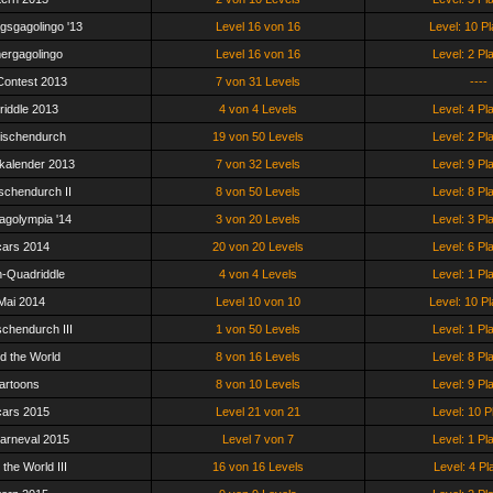
gsgagolingo '13
Level 16 von 16
Level: 10 Pl
rgagolingo
Level 16 von 16
Level: 2 Pl
ontest 2013
7 von 31 Levels
----
iddle 2013
4 von 4 Levels
Level: 4 Pl
ischendurch
19 von 50 Levels
Level: 2 Pl
kalender 2013
7 von 32 Levels
Level: 9 Pl
schendurch II
8 von 50 Levels
Level: 8 Pl
agolympia '14
3 von 20 Levels
Level: 3 Pl
ars 2014
20 von 20 Levels
Level: 6 Pl
-Quadriddle
4 von 4 Levels
Level: 1 Pl
 Mai 2014
Level 10 von 10
Level: 10 Pl
schendurch III
1 von 50 Levels
Level: 1 Pl
d the World
8 von 16 Levels
Level: 8 Pl
artoons
8 von 10 Levels
Level: 9 Pl
ars 2015
Level 21 von 21
Level: 10 P
arneval 2015
Level 7 von 7
Level: 1 Pl
the World III
16 von 16 Levels
Level: 4 Pl