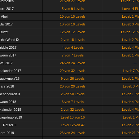
afarbeiten
21 von 27 Levels
Level: 17 Pl
ern 2017
5 von 9 Levels
Level: 4 Pl
Ahoi
10 von 10 Levels
Level: 1 Pl
 Mai 2017
10 von 10 Levels
Level: 3 Pl
Buffet
12 von 12 Levels
Level: 12 Pl
 the World IX
2 von 18 Levels
Level: 2 Pl
iddle 2017
4 von 4 Levels
Level: 4 Pl
oween 2017
7 von 7 Levels
Level: 1 Pl
dS 2017
24 von 24 Levels
----
kalender 2017
29 von 32 Levels
Level: 7 Pl
agolympia'18
9 von 26 Levels
Level: 1 Pl
ars 2018
20 von 20 Levels
Level: 3 Pl
schendurch X
2 von 50 Levels
Level: 1 Pl
oween 2018
6 von 7 Levels
Level: 4 Pl
kalender 2018
2 von 32 Levels
Level: 4 Pl
agolingo 2019
Level 16 von 16
Level: 1 Pl
- Rätsel III
Level 12 von 47
Level: 7 Pl
ars 2019
23 von 24 Levels
Level: 21 P