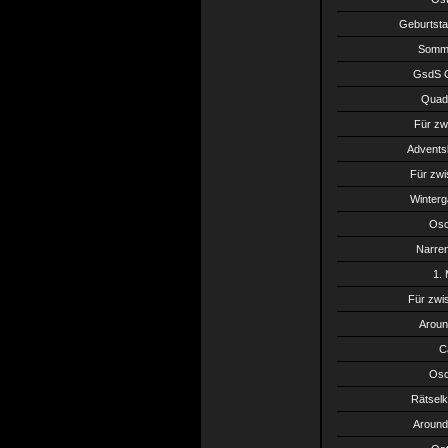
Geburtsta
Somme
GsdS C
Quadr
Für zw
Advents
Für zwi
Winterg
Osc
Narren
1.
Für zwi
Aroun
C
Osc
Rätselk
Around 