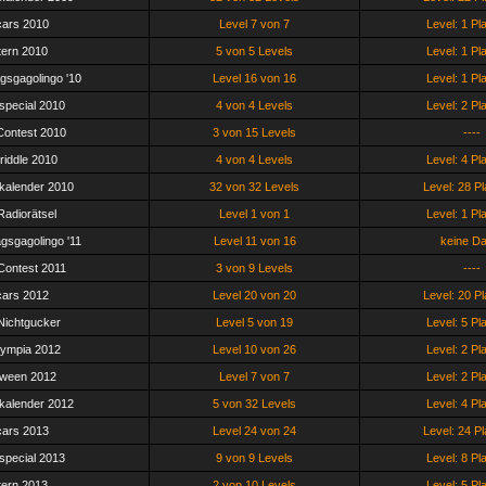
ars 2010
Level 7 von 7
Level: 1 Pl
ern 2010
5 von 5 Levels
Level: 1 Pl
gsgagolingo '10
Level 16 von 16
Level: 1 Pl
tspecial 2010
4 von 4 Levels
Level: 2 Pl
ontest 2010
3 von 15 Levels
----
iddle 2010
4 von 4 Levels
Level: 4 Pl
kalender 2010
32 von 32 Levels
Level: 28 Pl
adiorätsel
Level 1 von 1
Level: 1 Pl
gsgagolingo '11
Level 11 von 16
keine Da
ontest 2011
3 von 9 Levels
----
ars 2012
Level 20 von 20
Level: 20 Pl
Nichtgucker
Level 5 von 19
Level: 5 Pl
ympia 2012
Level 10 von 26
Level: 2 Pl
oween 2012
Level 7 von 7
Level: 2 Pl
kalender 2012
5 von 32 Levels
Level: 4 Pl
ars 2013
Level 24 von 24
Level: 24 Pl
tspecial 2013
9 von 9 Levels
Level: 8 Pl
ern 2013
2 von 10 Levels
Level: 5 Pl