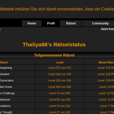
ebsite erklären Sie sich damit einverstanden, dass wir Cooki
Home
Profil
Rätsel
Community
Jetzt ko
)
Thaliya86's Rätselstatus
Teilgenommene Rätsel
Rätsel
Level
Beste Plat
beginning
Level 275 von 275
Level: 275 Pl
eloaded
Level 218 von 218
Level: 218 Pl
Generation
Level 129 von 200
Level: 129 Pl
ian Knots
Level 200 von 200
Level: 14 Pl
te Challenge
Level 12 von 200
Level: 11 Pl
ainteaser
Level 55 von 202
Level: 21 Pl
velations
Level 14 von 100
Level: 7 Pl
p Thought
Level 17 von 103
Level: 2 Pl