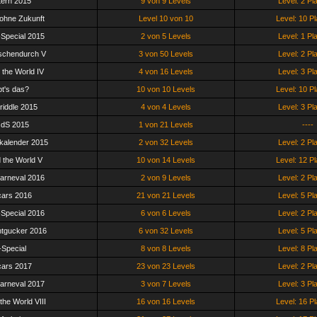
ern 2015
9 von 9 Levels
Level: 2 Pl
ohne Zukunft
Level 10 von 10
Level: 10 Pl
-Special 2015
2 von 5 Levels
Level: 1 Pl
schendurch V
3 von 50 Levels
Level: 2 Pl
 the World IV
4 von 16 Levels
Level: 3 Pl
bt's das?
10 von 10 Levels
Level: 10 Pl
iddle 2015
4 von 4 Levels
Level: 3 Pl
dS 2015
1 von 21 Levels
----
kalender 2015
2 von 32 Levels
Level: 2 Pl
 the World V
10 von 14 Levels
Level: 12 Pl
arneval 2016
2 von 9 Levels
Level: 2 Pl
ars 2016
21 von 21 Levels
Level: 5 Pl
-Special 2016
6 von 6 Levels
Level: 2 Pl
tgucker 2016
6 von 32 Levels
Level: 5 Pl
-Special
8 von 8 Levels
Level: 8 Pl
ars 2017
23 von 23 Levels
Level: 2 Pl
arneval 2017
3 von 7 Levels
Level: 3 Pl
the World VIII
16 von 16 Levels
Level: 16 Pl