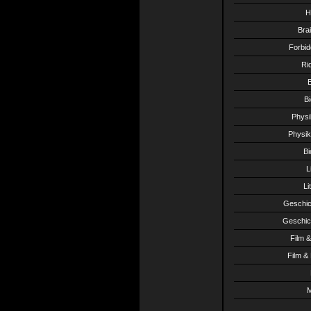
H
Bra
Forbi
Ri
B
Bi
Physi
Physik
Bi
L
Li
Geschich
Geschich
Film 
Film &
M