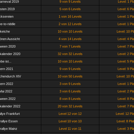
arneval 2019
9 von 9 Levels
Level: 1 Pl
gsten 2019
5 von 6 Levels
Level: 6 Pl
cksereien
1 von 16 Levels
Level: 1 Pl
e-to-riddle
2 von 12 Levels
Level: 1 Pl
ketche
10 von 10 Levels
Level: 10 Pl
önen Aussicht
4 von 14 Levels
Level: 4 Pl
oween 2020
7 von 7 Levels
Level: 7 Pl
kalender 2020
32 von 32 Levels
Level: 2 Pl
ebe ist...
10 von 10 Levels
Level: 5 Pl
ern 2021
9 von 9 Levels
Level: 9 Pl
chendurch XIV
10 von 50 Levels
Level: 10 Pl
ern 2022
3 von 9 Levels
Level: 1 Pl
 Mai 2022
3 von 6 Levels
Level: 2 Pl
oween 2022
8 von 8 Levels
Level: 8 Pl
kalender 2022
20 von 32 Levels
Level: 7 Pl
llye Frankfurt
Level 12 von 12
Level: 12 Pl
rallye Essen
Level 10 von 10
Level: 8 Pla
rallye Mainz
Level 11 von 11
Level: 3 Pl