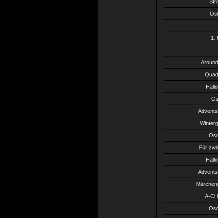
Str
Ost
1.
Around
Quadr
Hall
Gs
Advents
Winterg
Osc
Für zwi
Hall
Advents
Märcheng
A-CH 
Osc