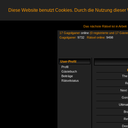
Diese Website benutzt Cookies. Durch die Nutzung dieser W
Das nächste Rätsel ist in Arbeit
17 Gagolganer
online
(0 registrierte und 17 Gäste
Gagolganer:
9732
Rätsel online:
9498
User-Profil
Profil
Gästebuch
Beiträge
The 
Rätselstatus
R
Next 
Gord
Ultima
Br
Re
Dee