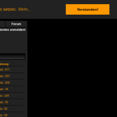
es setzen.
Mehr...
Verstanden!
Forum
stenlos anmelden!
zierung
atz: 677
atz: 337
atz: 306
atz: 34
atz: 109
atz: 25
atz: 55
atz: 58