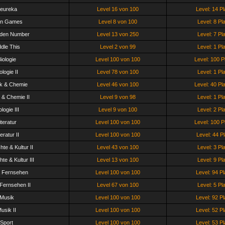
eureka
Level 16 von 100
Level: 14 Pl
in Games
Level 8 von 100
Level: 8 Pl
dden Number
Level 13 von 250
Level: 7 Pl
ddle This
Level 2 von 99
Level: 1 Pl
iologie
Level 100 von 100
Level: 100 P
ologie II
Level 78 von 100
Level: 1 Pl
k & Chemie
Level 46 von 100
Level: 40 Pl
 & Chemie II
Level 9 von 98
Level: 1 Pl
ologie III
Level 9 von 100
Level: 2 Pl
iteratur
Level 100 von 100
Level: 100 P
teratur II
Level 100 von 100
Level: 44 Pl
te & Kultur II
Level 43 von 100
Level: 3 Pl
te & Kultur III
Level 13 von 100
Level: 9 Pl
& Fernsehen
Level 100 von 100
Level: 94 Pl
 Fernsehen II
Level 67 von 100
Level: 5 Pl
Musik
Level 100 von 100
Level: 92 Pl
usik II
Level 100 von 100
Level: 52 Pl
Sport
Level 100 von 100
Level: 53 Pl