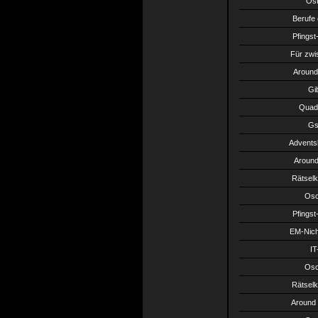
Ost
Berufe 
Pfingst
Für zwi
Around
Gi
Quadr
Gs
Advents
Around
Rätselk
Osc
Pfingst
EM-Nich
IT
Osc
Rätselk
Around 