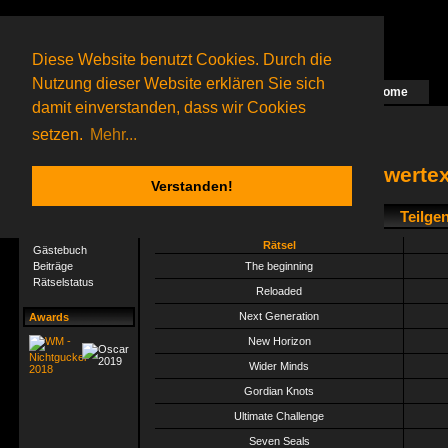
Diese Website benutzt Cookies. Durch die
Nutzung dieser Website erklären Sie sich
Home
Das nächste Rätsel ist in Arbeit
damit einverstanden, dass wir Cookies
13 Gagolganer
online
(0 registrierte und 13 Gäste)
Gagolganer:
9732
Rätsel online:
9498
setzen.
Mehr...
Powertex
Verstanden!
Teilge
User-Profil
Profil
Rätsel
Gästebuch
Beiträge
The beginning
Rätselstatus
Reloaded
Next Generation
Awards
New Horizon
Wider Minds
Gordian Knots
Ultimate Challenge
Seven Seals