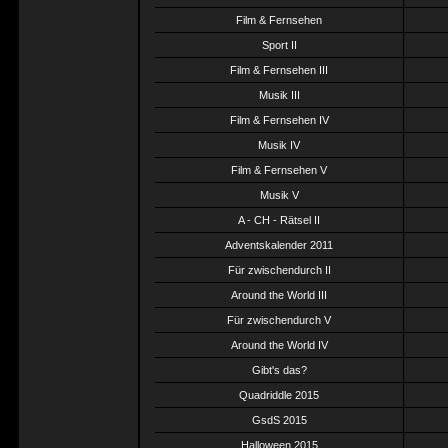
Film & Fernsehen
Sport II
Film & Fernsehen III
Musik III
Film & Fernsehen IV
Musik IV
Film & Fernsehen V
Musik V
A - CH - Rätsel II
Adventskalender 2011
Für zwischendurch II
Around the World III
Für zwischendurch V
Around the World IV
Gibt's das?
Quadriddle 2015
GsdS 2015
Halloween 2015